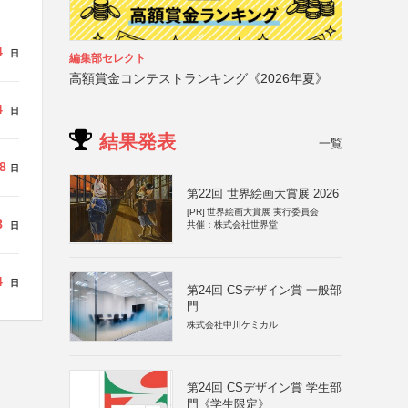
4
日
編集部セレクト
高額賞金コンテストランキング《2026年夏》
4
日
結果発表
一覧
8
日
第22回 世界絵画大賞展 2026
[PR]
世界絵画大賞展 実行委員会
8
共催：株式会社世界堂
日
4
日
第24回 CSデザイン賞 一般部
門
株式会社中川ケミカル
第24回 CSデザイン賞 学生部
門《学生限定》