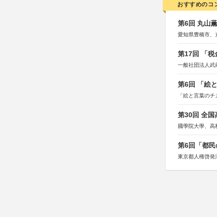
おすすめのコ
第6回 丸山
愛知県豊橋市、
第17回 「
一般社団法人武
第6回 「絵
「絵と言葉のチ
第30回 全
國學院大學、高
第6回「都民
東京都人権啓発