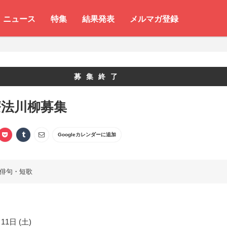
ニュース
特集
結果発表
メルマガ登録
募集終了
療法川柳募集
Googleカレンダーに追加
俳句・短歌
11日 (土)