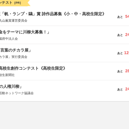
ンテスト
[PR]
薫「帆・ランプ・鷗」賞 詩作品募集《小・中・高校生限定》
5
あと
丸山薫賞運営委員会
税金をテーマに川柳大募集！」
2
あと
蔵府中法人会
と言葉のチカラ展」
12
あと
カラ展」実行委員会
国高校生創作コンテスト《高校生限定》
2
あと
校生新聞社
の人権川柳」
2
あと
活動ネットワーク協議会