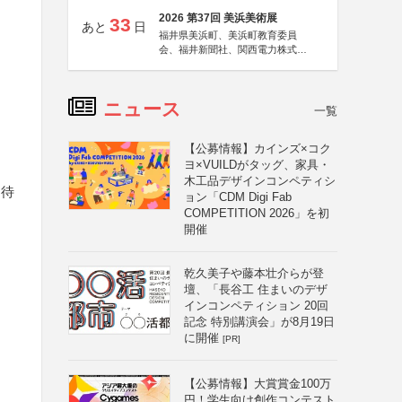
2026 第37回 美浜美術展
33
あと
日
福井県美浜町、美浜町教育委員
会、福井新聞社、関西電力株式会
社
ニュース
一覧
【公募情報】カインズ×コク
ヨ×VUILDがタッグ、家具・
木工品デザインコンペティシ
期待
ョン「CDM Digi Fab
COMPETITION 2026」を初
開催
乾久美子や藤本壮介らが登
壇、「長谷工 住まいのデザ
インコンペティション 20回
記念 特別講演会」が8月19日
に開催
[PR]
【公募情報】大賞賞金100万
円！学生向け創作コンテスト