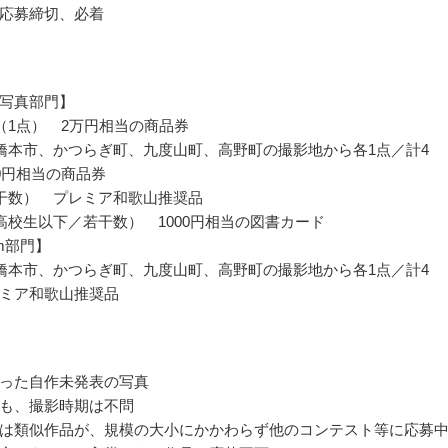
応募締切、必着
写真部門】
（1点） 2万円相当の商品券
橋本市、かつらぎ町、九度山町、高野町の撮影地から各1点／計4
00円相当の商品券
干数） プレミア和歌山推奨品
高校生以下／若干数） 1000円相当の図書カード
ram部門】
橋本市、かつらぎ町、九度山町、高野町の撮影地から各1点／計4
ミア和歌山推奨品
った自作未発表の写真
も、撮影時期は不問
は類似作品が、規模の大小にかかわらず他のコンテスト等に応募