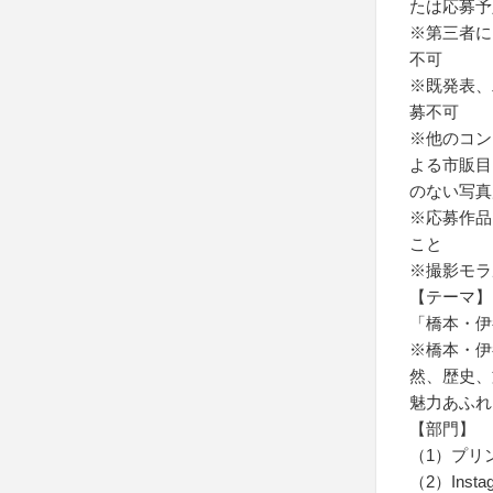
たは応募予
※第三者に
不可
※既発表、
募不可
※他のコン
よる市販目
のない写真
※応募作品
こと
※撮影モラ
【テーマ】
「橋本・伊
※橋本・伊
然、歴史、
魅力あふれ
【部門】
（1）プリ
（2）Inst