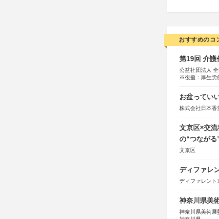
おすすめのコ
第19回 介
公益社団法人 
※後援：厚生労
お盆っていい
株式会社日本香
文京区×交
の“つながる
文京区
ディファレン
ディファレント
神奈川県美術展
神奈川県美術展