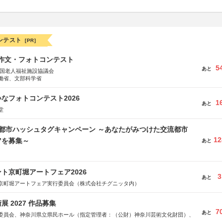
ンテスト
[PR]
護作文・フォトコンテスト
5
あと
全国老人福祉施設協議会
働省、文部科学省
なフォトコンテスト2026
1
あと
堂
流都市ハッシュタグキャンペーン ～あなたがみつけた交流都市
12
”を募集～
あと
ト京町堀アートフェア2026
3
あと
京町堀アートフェア実行委員会（株式会社チグニッタ内）
 2027 作品募集
7
あと
委員会、神奈川県立県民ホール（指定管理者：（公財）神奈川芸術文化財団）、