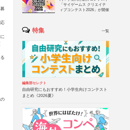
「サイゲームス クリエイテ
応募
ィブコンテスト2026」が開催
は応
特集
一覧
作に
査
得る
編集部セレクト
自由研究にもおすすめ！小学生向けコンテスト
自
まとめ《2026夏》
域の