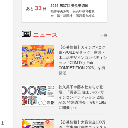
2026 第37回 美浜美術展
33
あと
日
福井県美浜町、美浜町教育委員
会、福井新聞社、関西電力株式会
社
ニュース
一覧
【公募情報】カインズ×コク
ヨ×VUILDがタッグ、家具・
木工品デザインコンペティシ
ョン「CDM Digi Fab
COMPETITION 2026」を初
開催
乾久美子や藤本壮介らが登
壇、「長谷工 住まいのデザ
インコンペティション 20回
記念 特別講演会」が8月19日
に開催
[PR]
【公募情報】大賞賞金100万
中ま
円！学生向け創作コンテスト