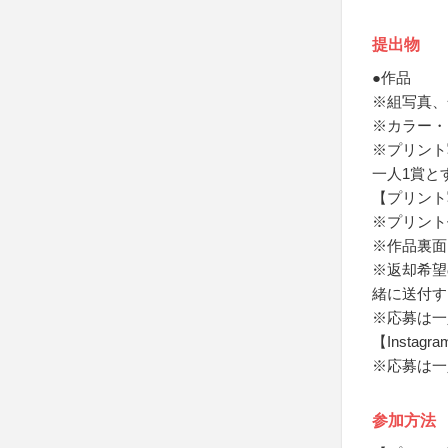
提出物
●作品
※組写真、
※カラー・
※プリント
一人1賞と
【プリント
※プリント
※作品裏面
※返却希望
緒に送付す
※応募は一
【Instag
※応募は一
参加方法