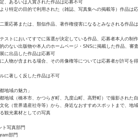
定、あるいは入賞された作品は応募不可
より特定の目的で利用された（雑誌、写真集への掲載等）作品は
二重応募または、類似作品、著作権侵害になるとみなされる作品
テストにおいてすでに落選が決定している作品、応募者本人の制
的のない出版物や本人のホームページ・SNSに掲載した作品、審
展に出品した作品は応募可
に人物が含まれる場合、その肖像権等については応募者が許可を
ルに著しく反した作品は不可
都地域の魅力」
都地域（橋本市、かつらぎ町、九度山町、高野町）で撮影された
文化（世界遺産社寺等）から、身近なおすすめスポットまで、地
る観光素材としての写真
ント写真部門
agram部門