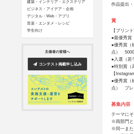
建築・インテリア・エクステリア
作品提出・
ビジネス・アイデア・企画
デジタル・Web・アプリ
賞
音楽・エンタメ・レシピ
【プリント
学生向け
●最優秀賞
●優秀賞（
点） 50
主催者の皆様へ
●入選（若
コンテスト掲載申し込み
●特別賞（
【Instag
●優秀賞（
点） プレ
募集内容
テーマにそ
※両部門と
※同一また