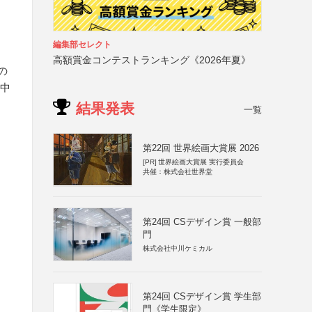
編集部セレクト
高額賞金コンテストランキング《2026年夏》
の
の中
結果発表
一覧
第22回 世界絵画大賞展 2026
[PR]
世界絵画大賞展 実行委員会
共催：株式会社世界堂
第24回 CSデザイン賞 一般部
門
株式会社中川ケミカル
第24回 CSデザイン賞 学生部
門《学生限定》