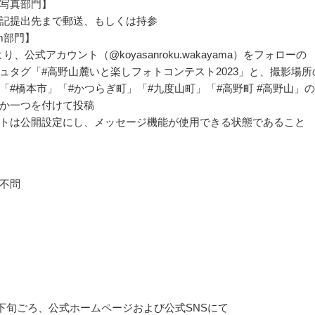
写真部門】
記提出先まで郵送、もしくは持参
ram部門】
amより、公式アカウント（@koyasanroku.wakayama）をフォローの
ュタグ「#高野山麓いと楽しフォトコンテスト2023」と、撮影場所
「#橋本市」「#かつらぎ町」「#九度山町」「#高野町 #高野山」
か一つを付けて投稿
トは公開設定にし、メッセージ機能が使用できる状態であること
不問
1月下旬ごろ、公式ホームページおよび公式SNSにて