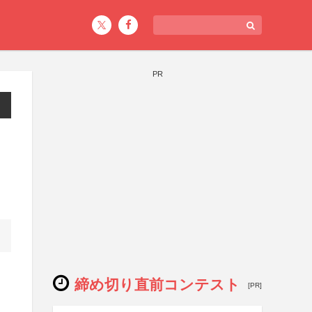
PR
締め切り直前コンテスト
[PR]