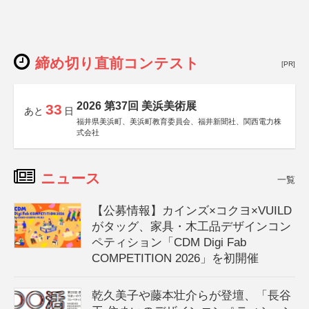
締め切り直前コンテスト
[PR]
2026 第37回 美浜美術展
33
あと
日
福井県美浜町、美浜町教育委員会、福井新聞社、関西電力株
式会社
ニュース
一覧
【公募情報】カインズ×コクヨ×VUILD
がタッグ、家具・木工品デザインコン
ペティション「CDM Digi Fab
COMPETITION 2026」を初開催
乾久美子や藤本壮介らが登壇、「長谷