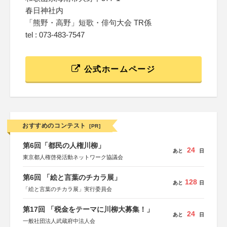
春日神社内
「熊野・高野」短歌・俳句大会 TR係
tel : 073-483-7547
公式ホームページ
おすすめのコンテスト
[PR]
第6回「都民の人権川柳」
24
あと
日
東京都人権啓発活動ネットワーク協議会
第6回 「絵と言葉のチカラ展」
128
あと
日
「絵と言葉のチカラ展」実行委員会
第17回 「税金をテーマに川柳大募集！」
24
あと
日
一般社団法人武蔵府中法人会