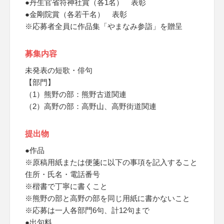
●丹生官省符神社賞（各1名） 表彰
●金剛院賞（各若干名） 表彰
※応募者全員に作品集「やまなみ参詣」を贈呈
募集内容
未発表の短歌・俳句
【部門】
（1）熊野の部：熊野古道関連
（2）高野の部：高野山、高野街道関連
提出物
●作品
※原稿用紙または便箋に以下の事項を記入すること
住所・氏名・電話番号
※楷書で丁寧に書くこと
※熊野の部と高野の部を同じ用紙に書かないこと
※応募は一人各部門6句、計12句まで
●出句料