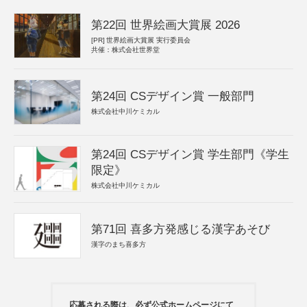
第22回 世界絵画大賞展 2026
[PR]
世界絵画大賞展 実行委員会
共催：株式会社世界堂
第24回 CSデザイン賞 一般部門
株式会社中川ケミカル
第24回 CSデザイン賞 学生部門《学生
限定》
株式会社中川ケミカル
第71回 喜多方発感じる漢字あそび
漢字のまち喜多方
応募される際は、必ず公式ホームページにて