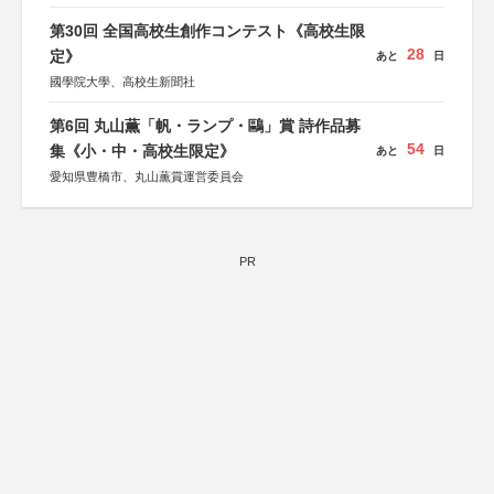
第30回 全国高校生創作コンテスト《高校生限
28
定》
あと
日
國學院大學、高校生新聞社
第6回 丸山薫「帆・ランプ・鷗」賞 詩作品募
54
集《小・中・高校生限定》
あと
日
愛知県豊橋市、丸山薫賞運営委員会
PR