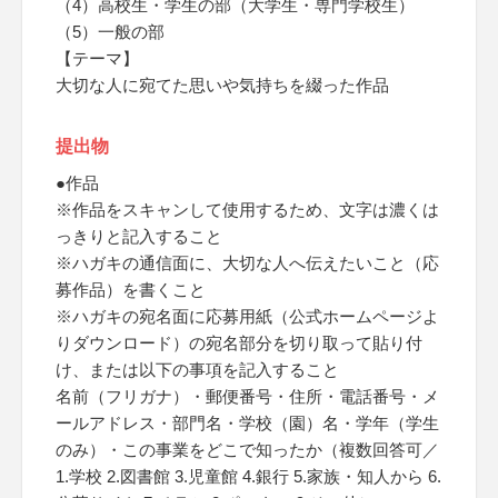
（4）高校生・学生の部（大学生・専門学校生）
（5）一般の部
【テーマ】
大切な人に宛てた思いや気持ちを綴った作品
提出物
●作品
※作品をスキャンして使用するため、文字は濃くは
っきりと記入すること
※ハガキの通信面に、大切な人へ伝えたいこと（応
募作品）を書くこと
※ハガキの宛名面に応募用紙（公式ホームページよ
りダウンロード）の宛名部分を切り取って貼り付
け、または以下の事項を記入すること
名前（フリガナ）・郵便番号・住所・電話番号・メ
ールアドレス・部門名・学校（園）名・学年（学生
のみ）・この事業をどこで知ったか（複数回答可／
1.学校 2.図書館 3.児童館 4.銀行 5.家族・知人から 6.