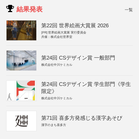
結果発表
一覧
第22回 世界絵画大賞展 2026
[PR]
世界絵画大賞展 実行委員会
共催：株式会社世界堂
第24回 CSデザイン賞 一般部門
株式会社中川ケミカル
第24回 CSデザイン賞 学生部門《学生
限定》
株式会社中川ケミカル
第71回 喜多方発感じる漢字あそび
漢字のまち喜多方