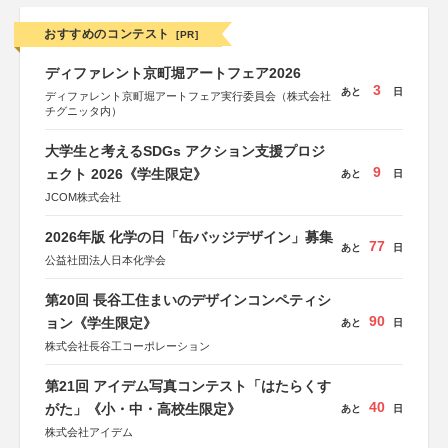
おすすめのコンテスト
[PR]
ディファレント京町堀アートフェア2026
3
あと
日
ディファレント京町堀アートフェア実行委員会（株式会社
チグニッタ内）
大学生と考えるSDGs アクション支援プロジ
9
ェクト 2026《学生限定》
あと
日
JCOM株式会社
2026年版 化学の日「缶バッジデザイン」募集
77
あと
日
公益社団法人日本化学会
第20回 長谷工住まいのデザインコンペティシ
90
ョン《学生限定》
あと
日
株式会社長谷工コーポレーション
第21回 アイデム写真コンテスト「はたらくす
40
がた」《小・中・高校生限定》
あと
日
株式会社アイデム