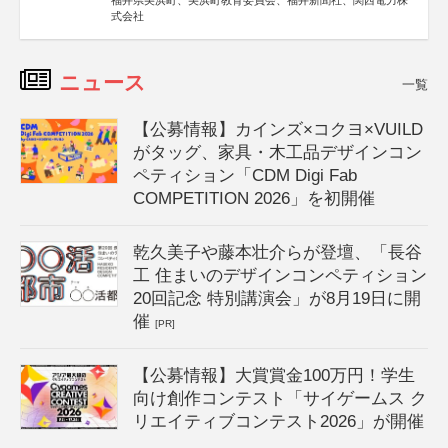
福井県美浜町、美浜町教育委員会、福井新聞社、関西電力株
式会社
ニュース
一覧
【公募情報】カインズ×コクヨ×VUILD
がタッグ、家具・木工品デザインコン
ペティション「CDM Digi Fab
COMPETITION 2026」を初開催
乾久美子や藤本壮介らが登壇、「長谷
工 住まいのデザインコンペティション
20回記念 特別講演会」が8月19日に開
催
[PR]
【公募情報】大賞賞金100万円！学生
向け創作コンテスト「サイゲームス ク
リエイティブコンテスト2026」が開催