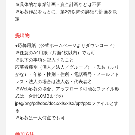
※具体的な事業計画・資金計画などは不要
※応募作品をもとに、第2弾以降の詳細な計画を決
定
提出物
●応募用紙（公式ホームページよりダウンロード）
※任意のA4用紙（片面4枚以内）でも可
※以下の事項を記入すること
応募者種別（個人／法人／グループ）・氏名（ふり
がな）・年齢・性別・住所・電話番号・メールアド
レス・法人の場合は法人名・代表者名
※Web応募の場合、アップロード可能なファイル形
式は、合計10MBまでの
jpeg/png/pdf/doc/docx/xls/xlsx/ppt/pptxファイルとす
る
※応募は一人何点でも可
参加方法