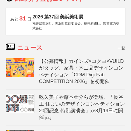
2026 第37回 美浜美術展
31
あと
日
福井県美浜町、美浜町教育委員会、福井新聞社、関西電力株
式会社
ニュース
一覧
【公募情報】カインズ×コクヨ×VUILD
がタッグ、家具・木工品デザインコン
ペティション「CDM Digi Fab
COMPETITION 2026」を初開催
乾久美子や藤本壮介らが登壇、「長谷
工 住まいのデザインコンペティション
20回記念 特別講演会」が8月19日に開
催
[PR]