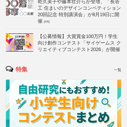
乾久美子や藤本壮介らが登壇、「長谷
工 住まいのデザインコンペティション
20回記念 特別講演会」が8月19日に開
催
[PR]
【公募情報】大賞賞金100万円！学生
向け創作コンテスト「サイゲームス ク
リエイティブコンテスト2026」が開催
特集
一覧