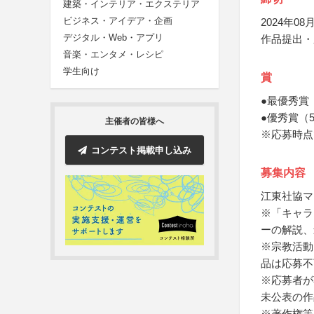
建築・インテリア・エクステリア
ビジネス・アイデア・企画
2024年08月
デジタル・Web・アプリ
作品提出・
音楽・エンタメ・レシピ
学生向け
賞
●最優秀賞
●優秀賞（5
主催者の皆様へ
※応募時点
コンテスト掲載申し込み
募集内容
江東社協マ
※「キャラ
ーの解説、
※宗教活動
品は応募不
※応募者が
未公表の作
※著作権等