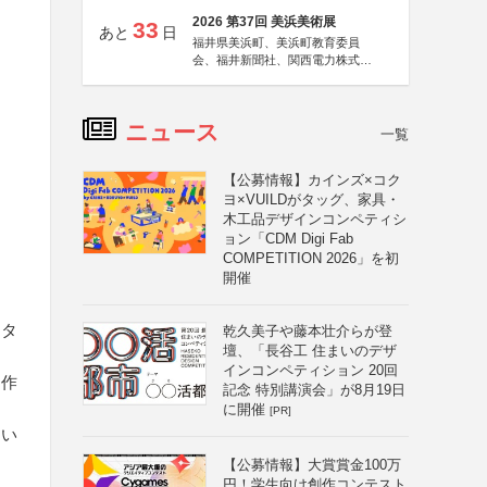
2026 第37回 美浜美術展
33
あと
日
福井県美浜町、美浜町教育委員
会、福井新聞社、関西電力株式会
社
ニュース
一覧
【公募情報】カインズ×コク
ヨ×VUILDがタッグ、家具・
木工品デザインコンペティシ
ョン「CDM Digi Fab
COMPETITION 2026」を初
開催
クタ
乾久美子や藤本壮介らが登
壇、「長谷工 住まいのデザ
インコンペティション 20回
る作
記念 特別講演会」が8月19日
に開催
[PR]
ない
【公募情報】大賞賞金100万
円！学生向け創作コンテスト