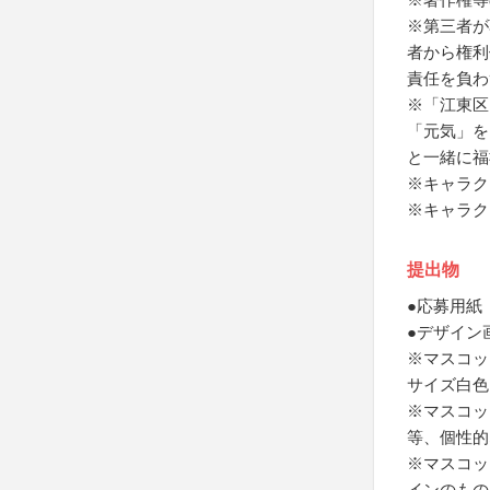
※第三者が
者から権利
責任を負わ
※「江東区
「元気」を
と一緒に福
※キャラク
※キャラク
提出物
●応募用紙
●デザイン
※マスコッ
サイズ白色
※マスコッ
等、個性的
※マスコッ
インのもの