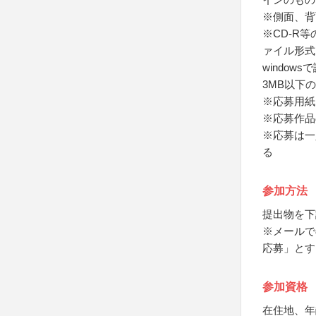
※側面、背
※CD-R
ァイル形式は
windo
3MB以下
※応募用紙
※応募作品
※応募は一
る
参加方法
提出物を下
※メールで
応募」とす
参加資格
在住地、年