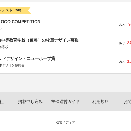
ンテスト
[PR]
LOGO COMPETITION
9
あと
ン
山中等教育学校（仮称）の校章デザイン募集
3
あと
等学校
グッドデザイン・ニューホープ賞
1
あと
本デザイン振興会
社
掲載申し込み
主催運営ガイド
利用規約
お
運営メディア