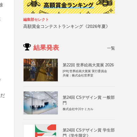
除
募
編集部セレクト
高額賞金コンテストランキング《2026年夏》
結果発表
一覧
第22回 世界絵画大賞展 2026
[PR]
世界絵画大賞展 実行委員会
共催：株式会社世界堂
び
る
ただ
第24回 CSデザイン賞 一般部
門
株式会社中川ケミカル
第24回 CSデザイン賞 学生部
門《学生限定》