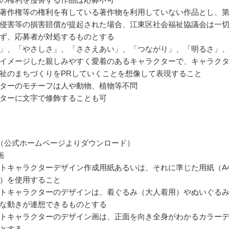
著作権等の権利を有している著作物を利用していない作品とし、
侵害等の損害賠償が提起された場合、江東区社会福祉協議会は一
ず、応募者が対処するものとする
」、「やさしさ」、「ささえあい」、「つながり」、「明るさ」
イメージした親しみやすく愛着のあるキャラクターで、キャラク
祉のまちづくりをPRしていくことを想像して表現すること
ターのモチーフは人や動物、植物等不問
ターに文字で修飾することも可
（公式ホームページよりダウンロード）
画
トキャラクターデザイン作成用紙あるいは、それに準じた用紙（A
）を使用すること
トキャラクターのデザインは、着ぐるみ（大人着用）やぬいぐる
な動きが連想できるものとする
トキャラクターのデザイン画は、正面を向き全身がわかるカラー
とする