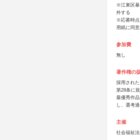
※江東区暴
外する
※応募時点
用紙に同意
参加費
無し
著作権の
採用された
第28条に
最優秀作品
し、選考過
主催
社会福祉法