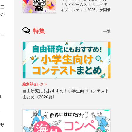
「サイゲームス クリエイテ
第三
ィブコンテスト2026」が開催
切の
、
特集
一覧
ター
編集部セレクト
自由研究にもおすすめ！小学生向けコンテスト
4
まとめ《2026夏》
み
デザ