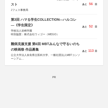
56
スト
あと
日
Jフェス事務局
第3回 ハマる学生COLLECTION―ハルコレ
―《学生限定》
52
あと
日
学校法人岩崎学園
特別協賛：株式会社ウィゴー（WEGO）
難病克服支援 第6回 MBTみんなで守るいのち
の映画祭 作品募集
113
あと
日
公立大学法人奈良県立医科大学、一般社団法人MBTコンソ
ーシアム
協力：読売新聞社
後援：厚生労働省
文部科学省
奈良県
PR
日本経済団体連合会
関西経済連合会
「“よい仕事おこし”フェア」実行委員会
関西文化学術研究都市推進機構
東京難病団体連絡協議会