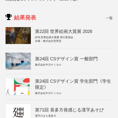
結果発表
一覧
第22回 世界絵画大賞展 2026
[PR]
世界絵画大賞展 実行委員会
共催：株式会社世界堂
第24回 CSデザイン賞 一般部門
株式会社中川ケミカル
第24回 CSデザイン賞 学生部門《学生
限定》
株式会社中川ケミカル
第71回 喜多方発感じる漢字あそび
漢字のまち喜多方