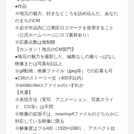
●作品
※地元の魅力、好きなところを詰め込んだ、あなた
のまちのCM
※必ず作品内に江東区ロゴマークを使用すること
（公式ホームページにロゴ素材あり）
※応募点数は無制限
【カンタン！地元のCM部門】
●地元の魅力を撮影した、編集なしの撮りっぱなし
映像または写真4点以上
※gif動画、画像ファイル（jpeg等）での応募も可
●CMのストーリー文（400字以内）
※txt/doc/docxファイルのいずれか
【共通】
※表現方法（実写、アニメーション、写真スライ
ド、CG等）は不問
※映像の拡張子は、mov/mp4ファイルのどちらかに
対応している映像に限る
※解像度はフルHD（1920×1080）、アスペクト比