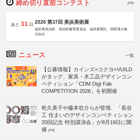
締め切り直前コンテスト
[PR]
2026 第37回 美浜美術展
31
あと
日
福井県美浜町、美浜町教育委員会、福井新聞社、関西電力株
式会社
ニュース
一覧
【公募情報】カインズ×コクヨ×VUILD
がタッグ、家具・木工品デザインコン
ペティション「CDM Digi Fab
COMPETITION 2026」を初開催
乾久美子や藤本壮介らが登壇、「長谷
工 住まいのデザインコンペティション
20回記念 特別講演会」が8月19日に開
催
[PR]