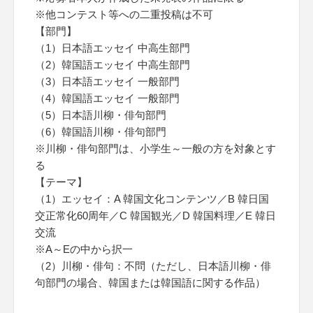
※他コンテスト等への二重投稿は不可
【部門】
（1）日本語エッセイ 中高生部門
（2）韓国語エッセイ 中高生部門
（3）日本語エッセイ 一般部門
（4）韓国語エッセイ 一般部門
（5）日本語川柳・俳句部門
（6）韓国語川柳・俳句部門
※川柳・俳句部門は、小学生～一般の方を対象とす
る
【テーマ】
（1）エッセイ：A 韓国文化コンテンツ／B 韓日国
交正常化60周年／C 韓国観光／D 韓国料理／E 韓日
交流
※A～Eの中から択一
（2）川柳・俳句：不問（ただし、日本語川柳・俳
句部門の場合、韓国または韓国語に関する作品）