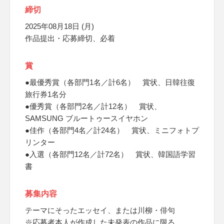
締切
2025年08月18日 (月)
作品提出・応募締切、必着
賞
●最優秀賞（各部門1名／計6名） 賞状、日韓往復
旅行券1名分
●優秀賞（各部門2名／計12名） 賞状、
SAMSUNG ブルートゥースイヤホン
●佳作（各部門4名／計24名） 賞状、ミニフォトプ
リンター
●入選（各部門12名／計72名） 賞状、韓国語学習
書
募集内容
テーマにそったエッセイ、または川柳・俳句
※応募者本人が作成した未発表の作品に限る