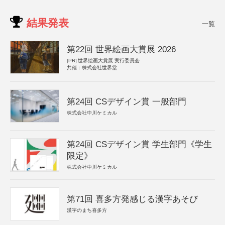
結果発表
一覧
第22回 世界絵画大賞展 2026
[PR]
世界絵画大賞展 実行委員会
共催：株式会社世界堂
第24回 CSデザイン賞 一般部門
株式会社中川ケミカル
第24回 CSデザイン賞 学生部門《学生
限定》
株式会社中川ケミカル
第71回 喜多方発感じる漢字あそび
漢字のまち喜多方