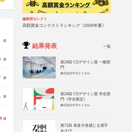
編集部セレクト
高額賞金コンテストランキング《2026年夏》
日
結果発表
一覧
3
日
第24回 CSデザイン賞 一般部
門
株式会社中川ケミカル
7
日
第24回 CSデザイン賞 学生部
1
日
門《学生限定》
株式会社中川ケミカル
8
日
第71回 喜多方発感じる漢字
あそび