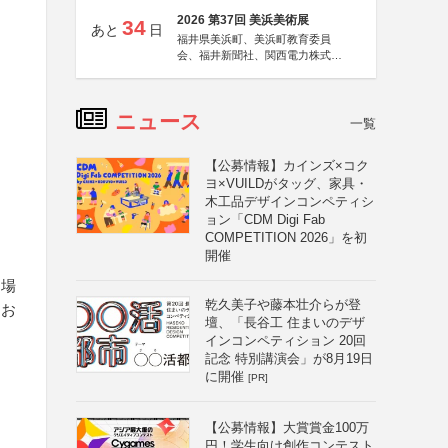
2026 第37回 美浜美術展
34
あと
日
福井県美浜町、美浜町教育委員
会、福井新聞社、関西電力株式会
社
ニュース
一覧
【公募情報】カインズ×コク
ヨ×VUILDがタッグ、家具・
木工品デザインコンペティシ
ョン「CDM Digi Fab
COMPETITION 2026」を初
開催
る場
乾久美子や藤本壮介らが登
てお
壇、「長谷工 住まいのデザ
インコンペティション 20回
記念 特別講演会」が8月19日
に開催
[PR]
【公募情報】大賞賞金100万
円！学生向け創作コンテスト