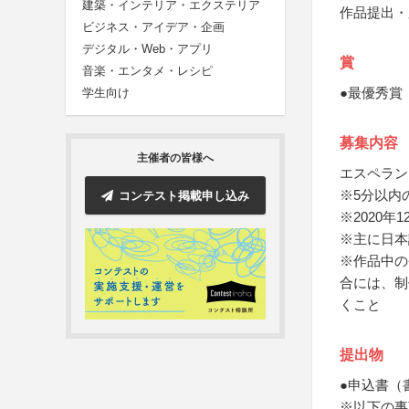
建築・インテリア・エクステリア
作品提出・
ビジネス・アイデア・企画
デジタル・Web・アプリ
賞
音楽・エンタメ・レシピ
●最優秀賞
学生向け
募集内容
主催者の皆様へ
エスペラン
※5分以内
コンテスト掲載申し込み
※2020
※主に日本
※作品中の
合には、制
くこと
提出物
●申込書（
※以下の事