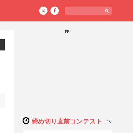
PR
締め切り直前コンテスト
[PR]