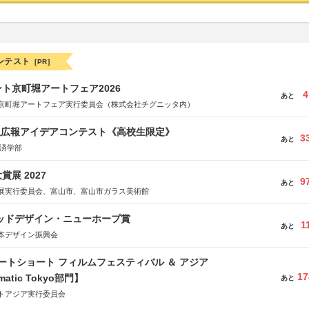
ンテスト
[PR]
ト京町堀アートフェア2026
4
あと
京町堀アートフェア実行委員会（株式会社チグニッタ内）
生広報アイデアコンテスト《高校生限定》
3
あと
経済学部
展 2027
9
あと
展実行委員会、富山市、富山市ガラス美術館
グッドデザイン・ニューホープ賞
1
あと
本デザイン振興会
ートショート フィルムフェスティバル ＆ アジア
17
matic Tokyo部門】
あと
トアジア実行委員会