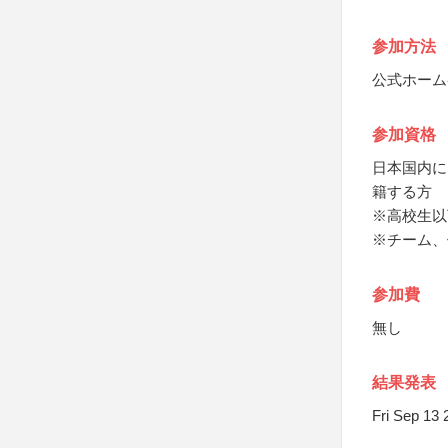
参加方法
公式ホーム
参加資格
日本国内に
籍する方
※高校生以
※チーム、
参加費
無し
結果発表
Fri Sep 1