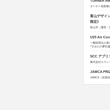
TURNER A
ターナー色彩株
富山デザイン
限定》
富山市（運営：
U25 Art Con
一般財団法人東
｢すみだの夢応
すみだ五彩の芸
SCC アプリ
株式会社エスシ
JAMCA P
JAMCA（全