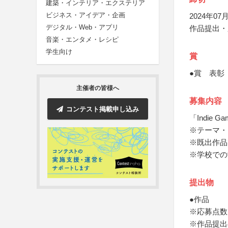
建築・インテリア・エクステリア
ビジネス・アイデア・企画
2024年07月
デジタル・Web・アプリ
作品提出・
音楽・エンタメ・レシピ
学生向け
賞
●賞 表彰
主催者の皆様へ
募集内容
コンテスト掲載申し込み
「Indie 
※テーマ・
※既出作品
※学校での
提出物
●作品
※応募点数
※作品提出