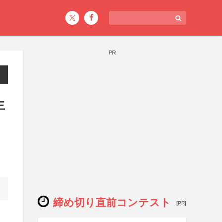
PR
生
締め切り直前コンテスト
[PR]