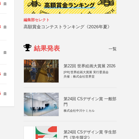
4
日
編集部セレクト
高額賞金コンテストランキング《2026年夏》
3
日
結果発表
一覧
日
第22回 世界絵画大賞展 2026
[PR]
世界絵画大賞展 実行委員会
5
日
共催：株式会社世界堂
5
日
第24回 CSデザイン賞 一般部
門
株式会社中川ケミカル
第24回 CSデザイン賞 学生部
門《学生限定》