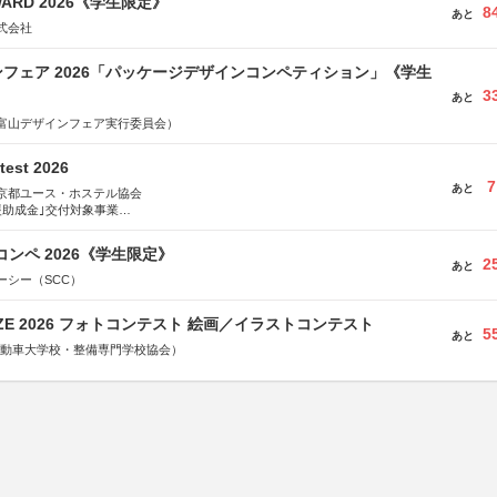
WARD 2026《学生限定》
8
あと
式会社
フェア 2026「パッケージデザインコンペティション」《学生
3
あと
富山デザインフェア実行委員会）
test 2026
7
あと
京都ユース・ホステル協会
援助成金｣交付対象事業
術祭 連携企画
コンペ 2026《学生限定》
2
あと
ーシー（SCC）
RIZE 2026 フォトコンテスト 絵画／イラストコンテスト
5
あと
国自動車大学校・整備専門学校協会）