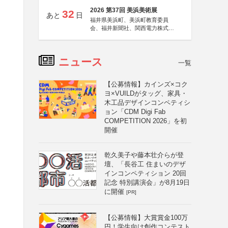
2026 第37回 美浜美術展
32
あと
日
福井県美浜町、美浜町教育委員
会、福井新聞社、関西電力株式会
社
ニュース
一覧
【公募情報】カインズ×コク
ヨ×VUILDがタッグ、家具・
木工品デザインコンペティシ
ョン「CDM Digi Fab
COMPETITION 2026」を初
開催
乾久美子や藤本壮介らが登
壇、「長谷工 住まいのデザ
インコンペティション 20回
記念 特別講演会」が8月19日
に開催
[PR]
【公募情報】大賞賞金100万
円！学生向け創作コンテスト