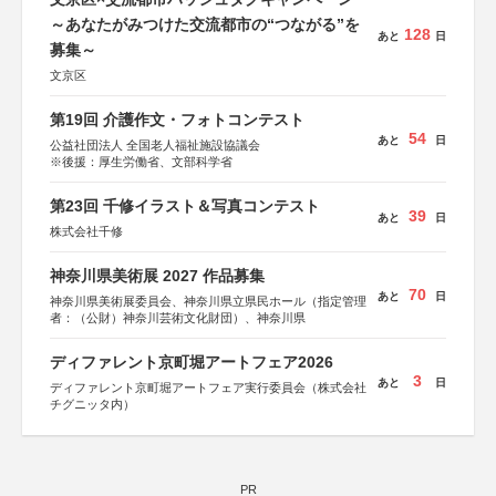
～あなたがみつけた交流都市の“つながる”を
128
あと
日
募集～
文京区
第19回 介護作文・フォトコンテスト
54
あと
日
公益社団法人 全国老人福祉施設協議会
※後援：厚生労働省、文部科学省
第23回 千修イラスト＆写真コンテスト
39
あと
日
株式会社千修
神奈川県美術展 2027 作品募集
70
あと
日
神奈川県美術展委員会、神奈川県立県民ホール（指定管理
者：（公財）神奈川芸術文化財団）、神奈川県
ディファレント京町堀アートフェア2026
3
あと
日
ディファレント京町堀アートフェア実行委員会（株式会社
チグニッタ内）
PR