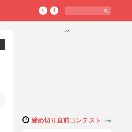
PR
締め切り直前コンテスト
[PR]