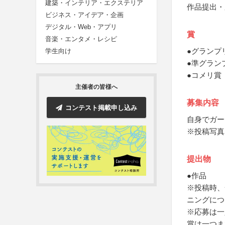
建築・インテリア・エクステリア
作品提出・
ビジネス・アイデア・企画
デジタル・Web・アプリ
賞
音楽・エンタメ・レシピ
●グランプ
学生向け
●準グラン
●コメリ賞
主催者の皆様へ
募集内容
コンテスト掲載申し込み
自身でガー
※投稿写真
提出物
●作品
※投稿時、
ニングにつ
※応募は一
賞は一つま