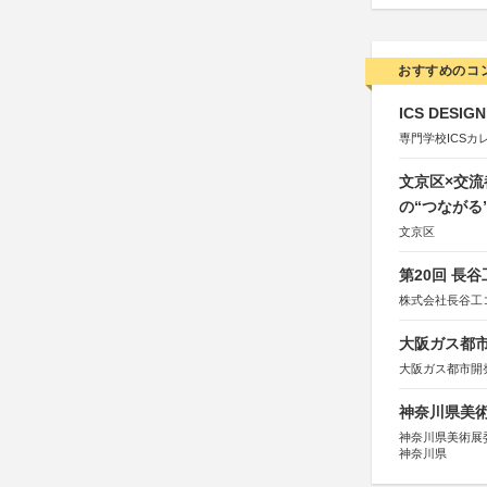
おすすめのコ
ICS DESI
専門学校ICSカ
文京区×交
の“つながる
文京区
第20回 長
株式会社長谷工
大阪ガス都市
大阪ガス都市開
神奈川県美術展
神奈川県美術展
神奈川県