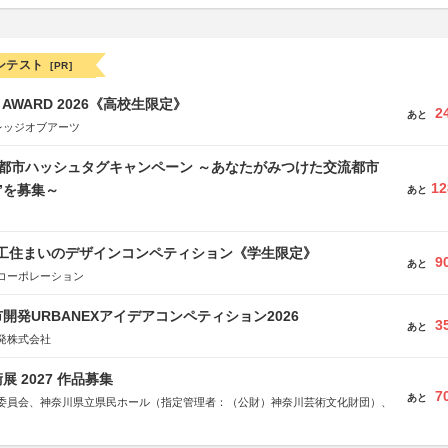
ンテスト
[PR]
GN AWARD 2026《高校生限定》
2
あと
レッジオブアーツ
流都市ハッシュタグキャンペーン ～あなたがみつけた交流都市
12
”を募集～
あと
谷工住まいのデザインコンペティション《学生限定》
9
あと
コーポレーション
開発URBANEXアイデアコンペティション2026
3
あと
発株式会社
 2027 作品募集
7
あと
委員会、神奈川県立県民ホール（指定管理者：（公財）神奈川芸術文化財団）、