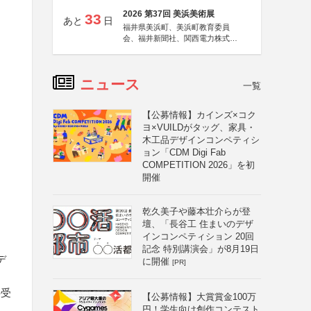
2026 第37回 美浜美術展
33
あと
日
福井県美浜町、美浜町教育委員
会、福井新聞社、関西電力株式会
社
ニュース
一覧
【公募情報】カインズ×コク
ヨ×VUILDがタッグ、家具・
木工品デザインコンペティシ
ョン「CDM Digi Fab
COMPETITION 2026」を初
開催
乾久美子や藤本壮介らが登
壇、「長谷工 住まいのデザ
インコンペティション 20回
記念 特別講演会」が8月19日
デ
に開催
[PR]
の受
【公募情報】大賞賞金100万
円！学生向け創作コンテスト