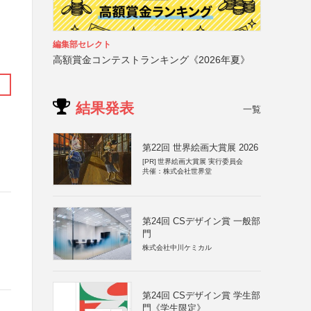
編集部セレクト
高額賞金コンテストランキング《2026年夏》
結果発表
一覧
第22回 世界絵画大賞展 2026
[PR]
世界絵画大賞展 実行委員会
共催：株式会社世界堂
第24回 CSデザイン賞 一般部
門
株式会社中川ケミカル
第24回 CSデザイン賞 学生部
門《学生限定》