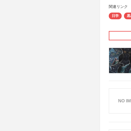
関連リンク
日学
黒
NO I