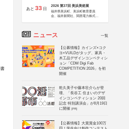
2026 第37回 美浜美術展
33
あと
日
福井県美浜町、美浜町教育委員
会、福井新聞社、関西電力株式会
社
ニュース
一覧
【公募情報】カインズ×コク
ヨ×VUILDがタッグ、家具・
木工品デザインコンペティシ
ョン「CDM Digi Fab
が書
COMPETITION 2026」を初
開催
乾久美子や藤本壮介らが登
壇、「長谷工 住まいのデザ
インコンペティション 20回
記念 特別講演会」が8月19日
に開催
[PR]
【公募情報】大賞賞金100万
円！学生向け創作コンテスト