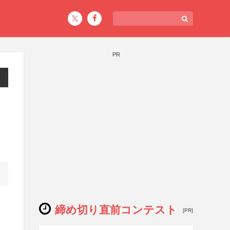
PR
締め切り直前コンテスト
[PR]