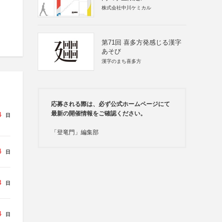
株式会社中川ケミカル
第71回 喜多方発感じる漢字
あそび
漢字のまち喜多方
応募される際は、必ず公式ホームページにて
最新の開催情報をご確認ください。
4
日
「登竜門」編集部
4
日
3
日
4
日