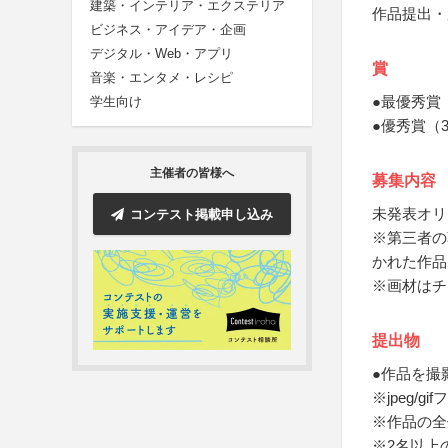
建築・インテリア・エクステリア
作品提出・
ビジネス・アイデア・企画
デジタル・Web・アプリ
賞
音楽・エンタメ・レシピ
●最優秀賞
学生向け
●優秀賞（
主催者の皆様へ
募集内容
未発表オリ
コンテスト掲載申し込み
※第三者の
かれた作品
※画材はチ
提出物
●作品を撮
※jpeg/gi
※作品の全
※2名以上