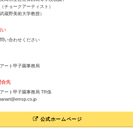
（チョークアーティスト）
武蔵野美術大学教授）
扱い
問い合わせください
アート甲子園事務局
問合先
アート甲子園事務局 TR係
ubanart@emsp.co.jp
公式ホームページ