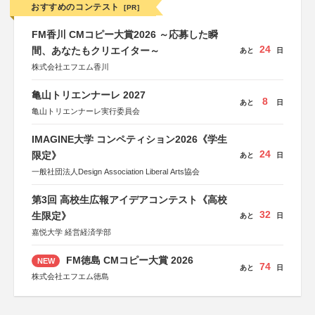
おすすめのコンテスト
[PR]
FM香川 CMコピー大賞2026 ～応募した瞬
24
間、あなたもクリエイター～
あと
日
株式会社エフエム香川
亀山トリエンナーレ 2027
8
あと
日
亀山トリエンナーレ実行委員会
IMAGINE大学 コンペティション2026《学生
24
限定》
あと
日
一般社団法人Design Association Liberal Arts協会
第3回 高校生広報アイデアコンテスト《高校
32
生限定》
あと
日
嘉悦大学 経営経済学部
FM徳島 CMコピー大賞 2026
NEW
74
あと
日
株式会社エフエム徳島