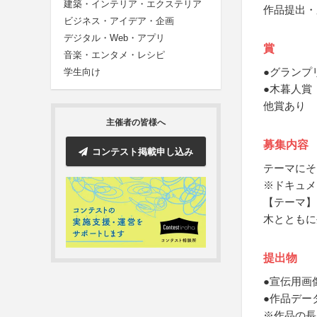
建築・インテリア・エクステリア
作品提出・
ビジネス・アイデア・企画
デジタル・Web・アプリ
賞
音楽・エンタメ・レシピ
●グランプ
学生向け
●木暮人賞
他賞あり
主催者の皆様へ
募集内容
コンテスト掲載申し込み
テーマにそ
※ドキュメ
【テーマ】
木とともに
提出物
●宣伝用画
●作品デー
※作品の長