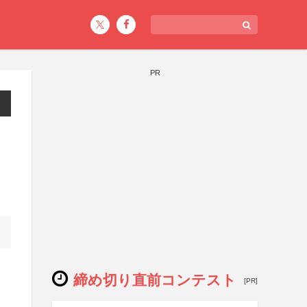
PR
締め切り直前コンテスト
[PR]