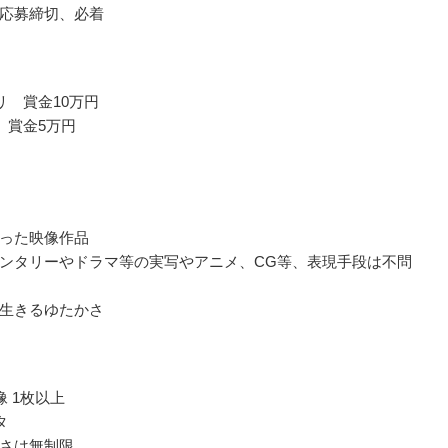
応募締切、必着
リ 賞金10万円
 賞金5万円
った映像作品
ンタリーやドラマ等の実写やアニメ、CG等、表現手段は不問
生きるゆたかさ
像 1枚以上
タ
さは無制限