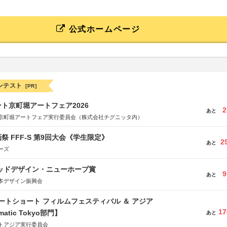
公式ホームページ
ンテスト
[PR]
ト京町堀アートフェア2026
2
あと
京町堀アートフェア実行委員会（株式会社チグニッタ内）
祭 FFF-S 第9回大会《学生限定》
2
あと
ーズ
グッドデザイン・ニューホープ賞
9
あと
本デザイン振興会
ートショート フィルムフェスティバル ＆ アジア
17
matic Tokyo部門】
あと
トアジア実行委員会