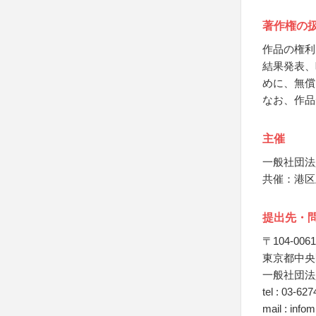
著作権の
作品の権利
結果発表、
めに、無償
なお、作品
主催
一般社団法
共催：港区
提出先・
〒104-0061
東京都中央区
一般社団法
tel : 03-62
mail : info