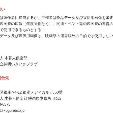
扱い
は製作者に帰属するが、主催者は作品データ及び宣伝用画像を審
映画祭の広報（年度関係なく）、関連イベント等の映画祭の運営
で使用できるものとする
データ及び宣伝用画像は、映画祭の運営以外の目的では使用しな
人 木暮人倶楽部
立神明いきいきプラザ
問合先
銀座7-4-12 銀座メディカルビル9階
人 木暮人倶楽部 映画祭事務局 TR係
74-6575
m@kogurebito.jp