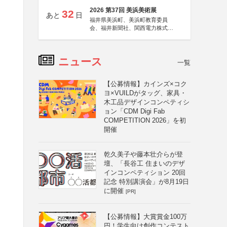
2026 第37回 美浜美術展
32
あと
日
福井県美浜町、美浜町教育委員
会、福井新聞社、関西電力株式会
社
ニュース
一覧
【公募情報】カインズ×コク
ヨ×VUILDがタッグ、家具・
木工品デザインコンペティシ
ョン「CDM Digi Fab
COMPETITION 2026」を初
開催
乾久美子や藤本壮介らが登
壇、「長谷工 住まいのデザ
インコンペティション 20回
記念 特別講演会」が8月19日
に開催
[PR]
【公募情報】大賞賞金100万
円！学生向け創作コンテスト