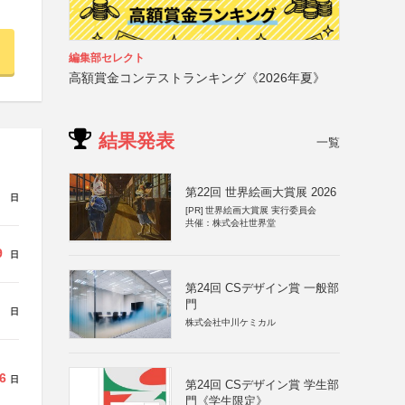
編集部セレクト
高額賞金コンテストランキング《2026年夏》
結果発表
一覧
第22回 世界絵画大賞展 2026
日
[PR]
世界絵画大賞展 実行委員会
共催：株式会社世界堂
9
日
第24回 CSデザイン賞 一般部
門
日
株式会社中川ケミカル
6
日
第24回 CSデザイン賞 学生部
門《学生限定》