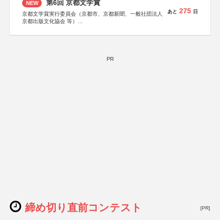
第6回 京都文学賞
NEW
275
あと
日
京都文学賞実行委員会（京都市、京都新聞、一般社団法人
京都出版文化協会 等）
協力：京都府書店商業組合、朝日新聞出版、
KADOKAWA、河出書房新社、幻冬舎、講談社、光文社、
集英社、小学館、祥伝社、新潮社、淡交社、ちいさいミシ
マ社、徳間書店、早川書房、PHP研究所、双葉社、文藝春
秋、ポプラ社、毎日新聞出版
PR
締め切り直前コンテスト
[PR]