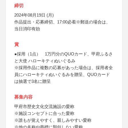
締切
2024年08月19日 (月)
作品提出・応募締切、17:00必着※郵送の場合は、
当日消印有効
賞
●採用（1点） 1万円分のQUOカード、甲府ふるさ
と大使 ハローキティぬいぐるみ
※採用作品に複数の応募があった場合は、採用者全
員にハローキティぬいぐるみを贈呈、QUOカード
は抽選で3名に贈呈
募集内容
甲府市歴史文化交流施設の愛称
※施設コンセプトに合った愛称
※誰もが覚えやすく、親しみやすい愛称
※他の名称や商標に類似しない愛称