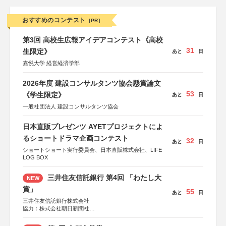
おすすめのコンテスト
[PR]
第3回 高校生広報アイデアコンテスト《高校
31
生限定》
あと
日
嘉悦大学 経営経済学部
2026年度 建設コンサルタンツ協会懸賞論文
53
《学生限定》
あと
日
一般社団法人 建設コンサルタンツ協会
日本直販プレゼンツ AYETプロジェクトによ
るショートドラマ企画コンテスト
32
あと
日
ショートショート実行委員会、日本直販株式会社、LIFE
LOG BOX
三井住友信託銀行 第4回 「わたし大
NEW
賞」
55
あと
日
三井住友信託銀行株式会社
協力：株式会社朝日新聞社
後援：日本郵便株式会社