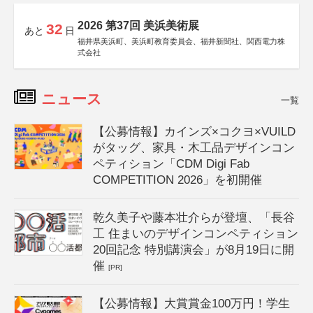
2026 第37回 美浜美術展
32
あと
日
福井県美浜町、美浜町教育委員会、福井新聞社、関西電力株
式会社
ニュース
一覧
【公募情報】カインズ×コクヨ×VUILD
がタッグ、家具・木工品デザインコン
ペティション「CDM Digi Fab
COMPETITION 2026」を初開催
乾久美子や藤本壮介らが登壇、「長谷
工 住まいのデザインコンペティション
20回記念 特別講演会」が8月19日に開
催
[PR]
【公募情報】大賞賞金100万円！学生