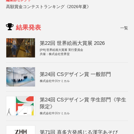
編集部セレクト
高額賞金コンテストランキング《2026年夏》
結果発表
一覧
第22回 世界絵画大賞展 2026
[PR]
世界絵画大賞展 実行委員会
共催：株式会社世界堂
第24回 CSデザイン賞 一般部門
株式会社中川ケミカル
第24回 CSデザイン賞 学生部門《学生
限定》
株式会社中川ケミカル
第71回 喜多方発感じる漢字あそび