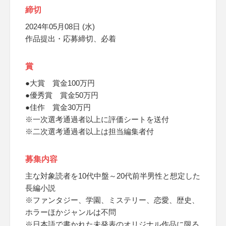
締切
2024年05月08日 (水)
作品提出・応募締切、必着
賞
●大賞 賞金100万円
●優秀賞 賞金50万円
●佳作 賞金30万円
※一次選考通過者以上に評価シートを送付
※二次選考通過者以上は担当編集者付
募集内容
主な対象読者を10代中盤～20代前半男性と想定した
長編小説
※ファンタジー、学園、ミステリー、恋愛、歴史、
ホラーほかジャンルは不問
※日本語で書かれた未発表のオリジナル作品に限る