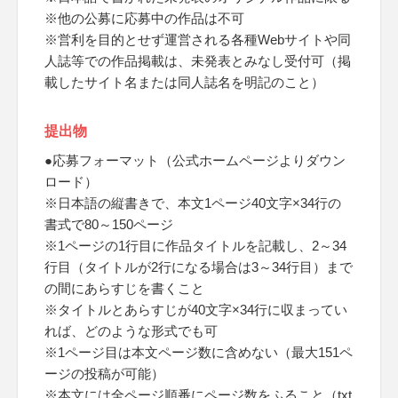
※他の公募に応募中の作品は不可
※営利を目的とせず運営される各種Webサイトや同
人誌等での作品掲載は、未発表とみなし受付可（掲
載したサイト名または同人誌名を明記のこと）
提出物
●応募フォーマット（公式ホームページよりダウン
ロード）
※日本語の縦書きで、本文1ページ40文字×34行の
書式で80～150ページ
※1ページの1行目に作品タイトルを記載し、2～34
行目（タイトルが2行になる場合は3～34行目）まで
の間にあらすじを書くこと
※タイトルとあらすじが40文字×34行に収まってい
れば、どのような形式でも可
※1ページ目は本文ページ数に含めない（最大151ペ
ージの投稿が可能）
※本文には全ページ順番にページ数をふること（txt