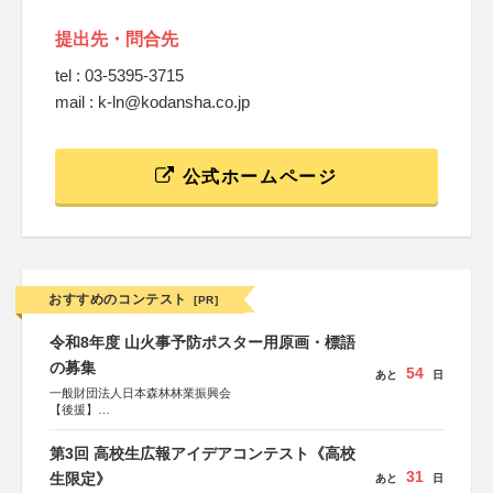
提出先・問合先
tel : 03-5395-3715
mail : k-ln@kodansha.co.jp
公式ホームページ
おすすめのコンテスト
[PR]
令和8年度 山火事予防ポスター用原画・標語
の募集
54
あと
日
一般財団法人日本森林林業振興会
【後援】
総務省消防庁、文部科学省、林野庁、全国森林組合連合
会、森林火災対策協会
第3回 高校生広報アイデアコンテスト《高校
31
生限定》
あと
日