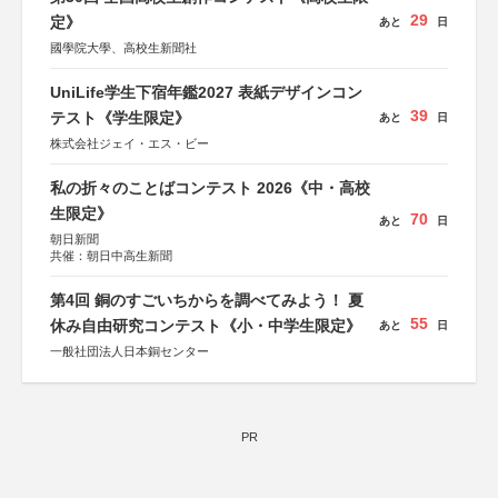
29
定》
あと
日
國學院大學、高校生新聞社
UniLife学生下宿年鑑2027 表紙デザインコン
39
テスト《学生限定》
あと
日
株式会社ジェイ・エス・ビー
私の折々のことばコンテスト 2026《中・高校
生限定》
70
あと
日
朝日新聞
共催：朝日中高生新聞
第4回 銅のすごいちからを調べてみよう！ 夏
55
休み自由研究コンテスト《小・中学生限定》
あと
日
一般社団法人日本銅センター
PR