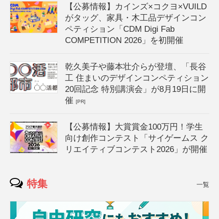
【公募情報】カインズ×コクヨ×VUILD
がタッグ、家具・木工品デザインコン
ペティション「CDM Digi Fab
COMPETITION 2026」を初開催
乾久美子や藤本壮介らが登壇、「長谷
工 住まいのデザインコンペティション
20回記念 特別講演会」が8月19日に開
催
[PR]
【公募情報】大賞賞金100万円！学生
向け創作コンテスト「サイゲームス ク
リエイティブコンテスト2026」が開催
特集
一覧