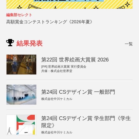
編集部セレクト
高額賞金コンテストランキング《2026年夏》
結果発表
一覧
第22回 世界絵画大賞展 2026
[PR]
世界絵画大賞展 実行委員会
共催：株式会社世界堂
第24回 CSデザイン賞 一般部門
株式会社中川ケミカル
第24回 CSデザイン賞 学生部門《学生
限定》
株式会社中川ケミカル