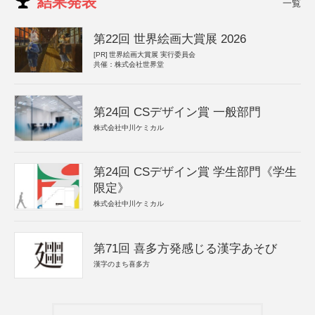
結果発表
一覧
第22回 世界絵画大賞展 2026
[PR]
世界絵画大賞展 実行委員会
共催：株式会社世界堂
第24回 CSデザイン賞 一般部門
株式会社中川ケミカル
第24回 CSデザイン賞 学生部門《学生
限定》
株式会社中川ケミカル
第71回 喜多方発感じる漢字あそび
漢字のまち喜多方