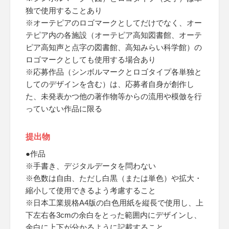
独で使用することあり
※オーテピアのロゴマークとしてだけでなく、オー
テピア内の各施設（オーテピア高知図書館、オーテ
ピア高知声と点字の図書館、高知みらい科学館）の
ロゴマークとしても使用する場合あり
※応募作品（シンボルマークとロゴタイプ各単独と
してのデザインを含む）は、応募者自身が創作し
た、未発表かつ他の著作物等からの流用や模倣を行
っていない作品に限る
提出物
●作品
※手書き、デジタルデータを問わない
※色数は自由、ただし白黒（または単色）や拡大・
縮小して使用できるよう考慮すること
※日本工業規格A4版の白色用紙を縦長で使用し、上
下左右各3cmの余白をとった範囲内にデザインし、
余白に上下が分かるように記載すること