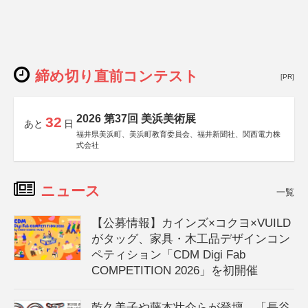
締め切り直前コンテスト
[PR]
2026 第37回 美浜美術展
32
あと
日
福井県美浜町、美浜町教育委員会、福井新聞社、関西電力株
式会社
ニュース
一覧
【公募情報】カインズ×コクヨ×VUILD
がタッグ、家具・木工品デザインコン
ペティション「CDM Digi Fab
COMPETITION 2026」を初開催
乾久美子や藤本壮介らが登壇、「長谷