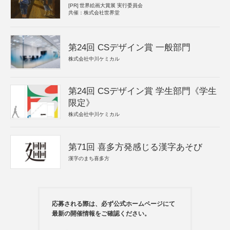
[PR]
世界絵画大賞展 実行委員会
共催：株式会社世界堂
第24回 CSデザイン賞 一般部門
株式会社中川ケミカル
第24回 CSデザイン賞 学生部門《学生
限定》
株式会社中川ケミカル
第71回 喜多方発感じる漢字あそび
漢字のまち喜多方
応募される際は、必ず公式ホームページにて
最新の開催情報をご確認ください。