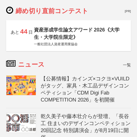
締め切り直前コンテスト
[PR]
資産形成学生論文アワード 2026《大学
44
あと
日
生・大学院生限定》
一般社団法人資産運用業協会
ニュース
一覧
【公募情報】カインズ×コクヨ×VUILD
がタッグ、家具・木工品デザインコン
ペティション「CDM Digi Fab
COMPETITION 2026」を初開催
乾久美子や藤本壮介らが登壇、「長谷
工 住まいのデザインコンペティション
20回記念 特別講演会」が8月19日に開