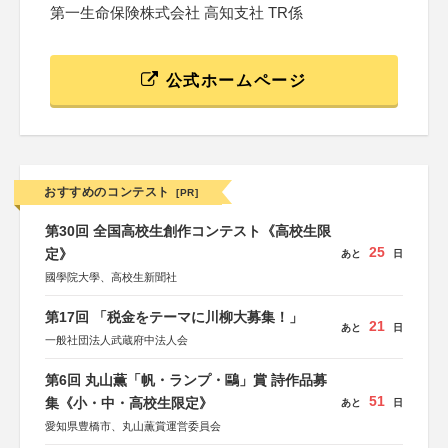
第一生命保険株式会社 高知支社 TR係
公式ホームページ
おすすめのコンテスト
[PR]
第30回 全国高校生創作コンテスト《高校生限
25
定》
あと
日
國學院大學、高校生新聞社
第17回 「税金をテーマに川柳大募集！」
21
あと
日
一般社団法人武蔵府中法人会
第6回 丸山薫「帆・ランプ・鷗」賞 詩作品募
51
集《小・中・高校生限定》
あと
日
愛知県豊橋市、丸山薫賞運営委員会