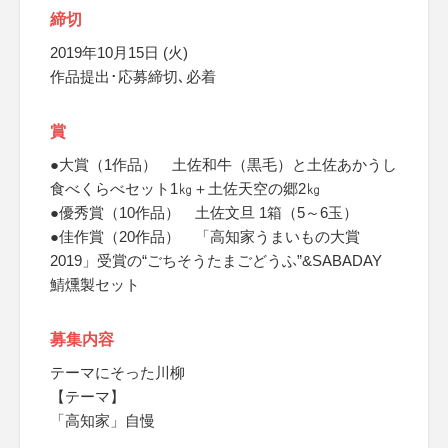
締切
2019年10月15日 (火)
作品提出･応募締切､必着
賞
●大賞（1作品） 土佐和牛（黒毛）と土佐あかうし
食べくらべセット1㎏＋土佐天空の郷2㎏
●優秀賞（10作品） 土佐文旦 1箱（5～6玉）
●佳作賞（20作品） 「高知家うまいもの大賞
2019」受賞の“ごちそうたまごどうふ”&SABADAY
鯖燻製セット
募集内容
テーマにそった川柳
【テーマ】
「高知家」自慢