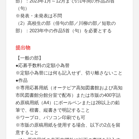
部）：2023年1月～12月までの1年間の作品20首
（句）
※発表・未発表は不問
（2）高校生の部（俳句の部／川柳の部／短歌の
部）：2023年中の作品5首（句）を必要とする
提出物
【一般の部】
●応募手数料の定額小為替
※定額小為替には何も記入せず、切り離さないこと
●作品
※専用応募用紙（オーテピア高知図書館および高知
市民図書館分館分室で配布）または市販の400字詰
め原稿用紙（A4）にボールペンまたは2B以上の鉛
筆で、楷書、縦書きで明記すること
※ワープロ、パソコン印刷でも可
※市販の原稿用紙を使用する場合、以下の2点を留
意すること