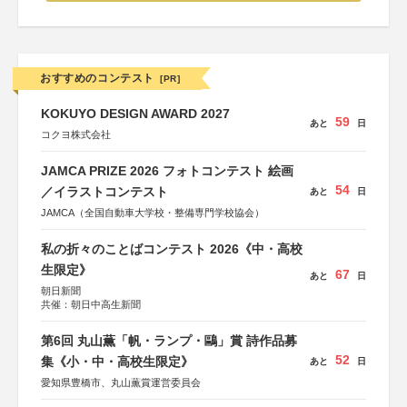
おすすめのコンテスト
[PR]
KOKUYO DESIGN AWARD 2027
59
あと
日
コクヨ株式会社
JAMCA PRIZE 2026 フォトコンテスト 絵画
54
／イラストコンテスト
あと
日
JAMCA（全国自動車大学校・整備専門学校協会）
私の折々のことばコンテスト 2026《中・高校
生限定》
67
あと
日
朝日新聞
共催：朝日中高生新聞
第6回 丸山薫「帆・ランプ・鷗」賞 詩作品募
52
集《小・中・高校生限定》
あと
日
愛知県豊橋市、丸山薫賞運営委員会