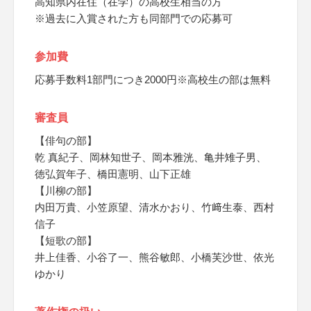
高知県内在住（在学）の高校生相当の方
※過去に入賞された方も同部門での応募可
参加費
応募手数料1部門につき2000円※高校生の部は無料
審査員
【俳句の部】
乾 真紀子、岡林知世子、岡本雅洸、亀井雉子男、
徳弘賀年子、橋田憲明、山下正雄
【川柳の部】
内田万貴、小笠原望、清水かおり、竹﨑生泰、西村
信子
【短歌の部】
井上佳香、小谷了一、熊谷敏郎、小橋芙沙世、依光
ゆかり