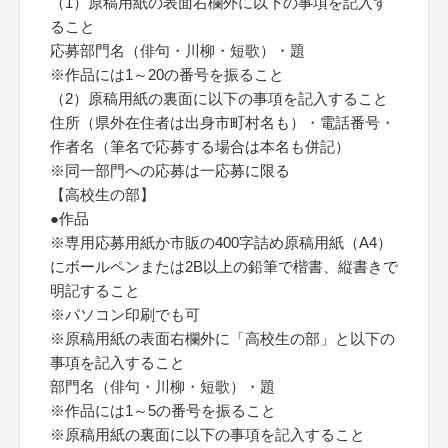
（1）原稿用紙の表面右欄外に以下の事項を記入す
ること
応募部門名（俳句・川柳・短歌）・題
※作品には1～20の番号を振ること
（2）原稿用紙の裏面に以下の事項を記入すること
住所（県外在住者は出身市町村名も）・電話番号・
作者名（筆名で応募する場合は本名も併記）
※同一部門への応募は一応募に限る
【高校生の部】
●作品
※専用応募用紙か市販の400字詰め原稿用紙（A4）
にボールペンまたは2B以上の鉛筆で楷書、縦書きで
明記すること
※パソコン印刷でも可
※原稿用紙の表面右欄外に「高校生の部」と以下の
事項を記入すること
部門名（俳句・川柳・短歌）・題
※作品には1～5の番号を振ること
※原稿用紙の裏面に以下の事項を記入すること