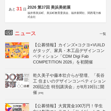
2026 第37回 美浜美術展
31
あと
日
福井県美浜町、美浜町教育委員会、福井新聞社、関西電力株
式会社
ニュース
一覧
【公募情報】カインズ×コクヨ×VUILD
がタッグ、家具・木工品デザインコン
ペティション「CDM Digi Fab
COMPETITION 2026」を初開催
乾久美子や藤本壮介らが登壇、「長谷
工 住まいのデザインコンペティション
20回記念 特別講演会」が8月19日に開
催
[PR]
【公募情報】大賞賞金100万円！学生