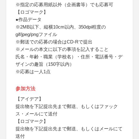
※指定の応募用紙以外（企画書等）でも応募可
【ロゴマーク】
●作品データ
※2MB以下、縦横10cm以内、350dpi程度の
gif/jpeg/pngファイル
※郵送での応募の場合はCD-Rで提出
※メールの本文に以下の事項を記入すること
氏名・年齢・職業（学校名）・住所・電話番号・デ
ザインの趣旨（150字以内）
※応募は一人1点
参加方法
【アイデア】
提出物を下記提出先まで郵送、もしくはファック
ス・メールにて送付
【ロゴマーク】
提出物を下記提出先まで郵送、もしくはメールにて
送付