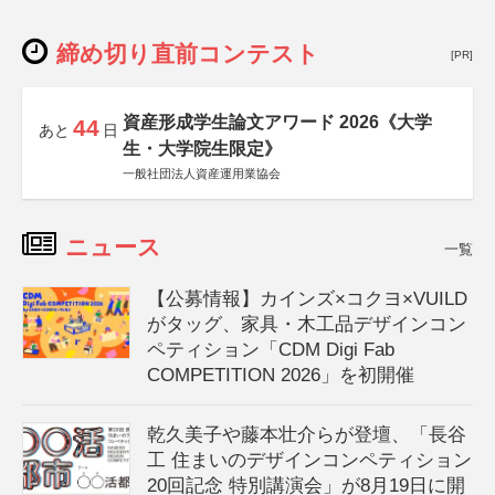
締め切り直前コンテスト
[PR]
資産形成学生論文アワード 2026《大学
44
あと
日
生・大学院生限定》
一般社団法人資産運用業協会
ニュース
一覧
【公募情報】カインズ×コクヨ×VUILD
がタッグ、家具・木工品デザインコン
ペティション「CDM Digi Fab
COMPETITION 2026」を初開催
乾久美子や藤本壮介らが登壇、「長谷
工 住まいのデザインコンペティション
20回記念 特別講演会」が8月19日に開