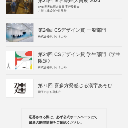
第22回 世界絵画大賞展 2026
[PR]
世界絵画大賞展 実行委員会
共催：株式会社世界堂
第24回 CSデザイン賞 一般部門
株式会社中川ケミカル
第24回 CSデザイン賞 学生部門《学生
限定》
株式会社中川ケミカル
第71回 喜多方発感じる漢字あそび
漢字のまち喜多方
応募される際は、必ず公式ホームページにて
最新の開催情報をご確認ください。