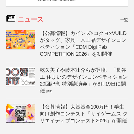
ニュース
一覧
【公募情報】カインズ×コクヨ×VUILD
がタッグ、家具・木工品デザインコン
ペティション「CDM Digi Fab
COMPETITION 2026」を初開催
乾久美子や藤本壮介らが登壇、「長谷
工 住まいのデザインコンペティション
20回記念 特別講演会」が8月19日に開
催
[PR]
【公募情報】大賞賞金100万円！学生
向け創作コンテスト「サイゲームス ク
リエイティブコンテスト2026」が開催