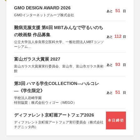
GMO DESIGN AWARD 2026
51
あと
日
GMOインターネットグループ株式会社
難病克服支援 第6回 MBTみんなで守るいのち
の映画祭 作品募集
112
あと
日
公立大学法人奈良県立医科大学、一般社団法人MBTコンソ
ーシアム
協力：読売新聞社
富山ガラス大賞展 2027
後援：厚生労働省
93
あと
日
文部科学省
富山ガラス大賞展実行委員会、富山市、富山市ガラス美術
奈良県
館
日本経済団体連合会
関西経済連合会
第3回 ハマる学生COLLECTION―ハルコレ
「“よい仕事おこし”フェア」実行委員会
関西文化学術研究都市推進機構
―《学生限定》
51
あと
日
東京難病団体連絡協議会
学校法人岩崎学園
特別協賛：株式会社ウィゴー（WEGO）
ディファレント京町堀アートフェア2026
本日締切
ディファレント京町堀アートフェア実行委員会（株式会社
チグニッタ内）