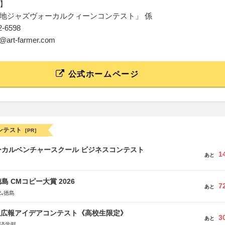
】
地ジャズヴォーカルクィーンコンテスト」 係
22-6598
c@art-farmer.com
公式ホームページ
ンテスト
[PR]
ーカルベンチャースクール ビジネスコンテスト
1
あと
島 CMコピー大賞 2026
7
あと
ム徳島
生広報アイデアコンテスト《高校生限定》
3
あと
経済学部