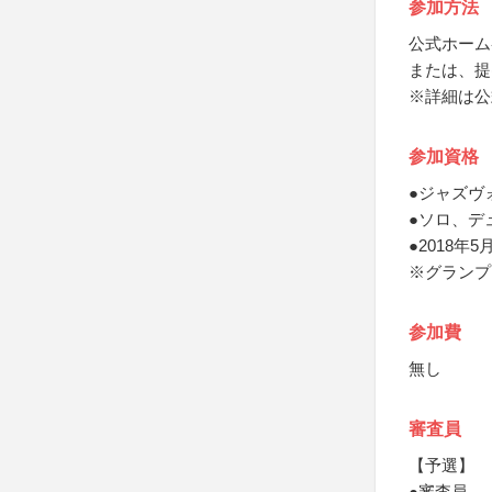
参加方法
公式ホーム
または、提
※詳細は公
参加資格
●ジャズヴ
●ソロ、デ
●2018
※グランプ
参加費
無し
審査員
【予選】
●審査員