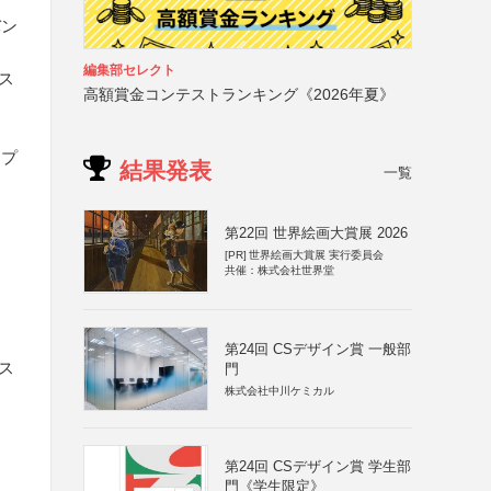
バン
編集部セレクト
ス
高額賞金コンテストランキング《2026年夏》
楽プ
結果発表
一覧
第22回 世界絵画大賞展 2026
[PR]
世界絵画大賞展 実行委員会
共催：株式会社世界堂
第24回 CSデザイン賞 一般部
ス
門
株式会社中川ケミカル
第24回 CSデザイン賞 学生部
門《学生限定》