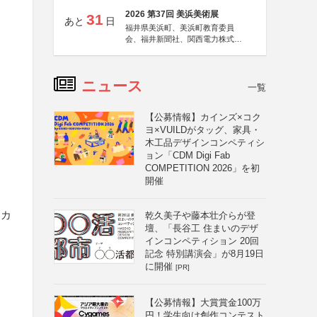
2026 第37回 美浜美術展
31
あと
日
福井県美浜町、美浜町教育委員
会、福井新聞社、関西電力株式会
社
ニュース
一覧
【公募情報】カインズ×コク
ヨ×VUILDがタッグ、家具・
木工品デザインコンペティシ
ョン「CDM Digi Fab
COMPETITION 2026」を初
開催
ーカ
乾久美子や藤本壮介らが登
壇、「長谷工 住まいのデザ
インコンペティション 20回
記念 特別講演会」が8月19日
に開催
[PR]
【公募情報】大賞賞金100万
円！学生向け創作コンテスト