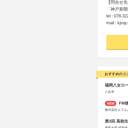
【問合せ先
「神戸新開
tel : 078-3
mail : kjvq
おすすめのコ
福岡八女ロ
八女市
FM徳
NEW
株式会社エフエ
第3回 高校
嘉悦大学 経営