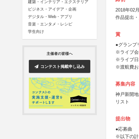
建築・インテリア・エクステリア
ビジネス・アイデア・企画
2018年02月
デジタル・Web・アプリ
作品提出・
音楽・エンタメ・レシピ
学生向け
賞
●グランプ
※ライブ会
主催者の皆様へ
※ライブ日
コンテスト掲載申し込み
※渡航費お
募集内容
神戸新開地
リスト
提出物
●応募曲
※以下の計