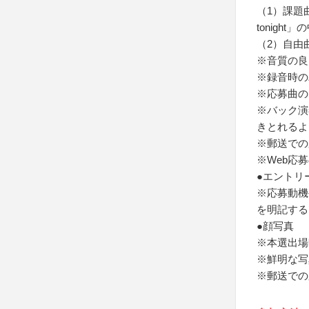
（1）課題曲（「B
tonigh
（2）自由
※音質の良
※録音時の
※応募曲の
※バック演
きとれるよ
※郵送での
※Web応
●エントリ
※応募動機
を明記する
●顔写真
※本選出場
※鮮明な写
※郵送での