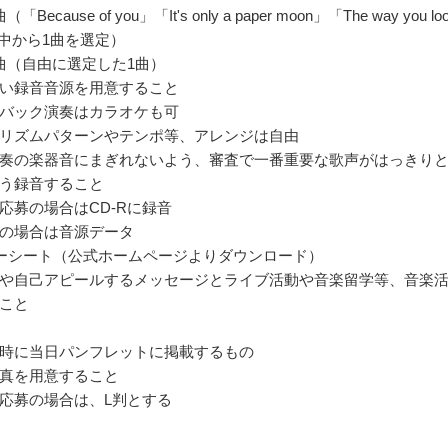
ecause of you」「It's only a paper moon」「The way you lo
t」の中から1曲を選定）
曲（自由に選定した1曲）
い録音音源を用意すること
バック演奏はカラオケも可
リズムパターンやテンポ等、アレンジは自由
奏の楽器音にまぎれないよう、審査で一番重要な歌声がはっきり
う録音すること
応募の場合はCD-Rに録音
募の場合は音源データ
ーシート（公式ホームページよりダウンロード）
や自己アピールするメッセージとライブ活動や音楽留学等、音楽
こと
時に当日パンフレットに掲載するもの
真を用意すること
応募の場合は、L判とする