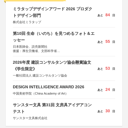
ミラタップデザインアワード 2026 プロダク
84
トデザイン部門
あと
日
株式会社ミラタップ
第10回 生命（いのち）を見つめるフォト＆エ
ッセー
55
あと
日
日本医師会、読売新聞社
後援：厚生労働省、文部科学省
協賛：東京海上日動火災保険株式会社、東京海上日動あん
しん生命保険株式会社
2026年度 建設コンサルタンツ協会懸賞論文
53
《学生限定》
あと
日
一般社団法人 建設コンサルタンツ協会
DESIGN INTELLIGENCE AWARD 2026
24
あと
日
中国美術学院（China Academy of Art）
サンスター文具 第31回 文房具アイデアコン
30
テスト
あと
日
サンスター文具株式会社