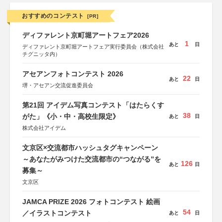
おすすめのコンテスト
[PR]
ディファレント京町堀アートフェア2026
1
あと
日
ディファレント京町堀アートフェア実行委員会（株式会社
チグニッタ内）
アセアンフォトコンテスト 2026
22
あと
日
堺・アセアン交流促進委員会
第21回 アイデム写真コンテスト「はたらくす
38
がた」《小・中・高校生限定》
あと
日
株式会社アイデム
文京区×交流都市ハッシュタグキャンペーン
～あなたがみつけた交流都市の“つながる”を
126
あと
日
募集～
文京区
JAMCA PRIZE 2026 フォトコンテスト 絵画
54
／イラストコンテスト
あと
日