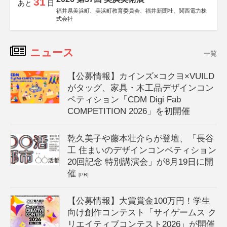
31
あと
日
福井県美浜町、美浜町教育委員会、福井新聞社、関西電力株
式会社
ニュース
一覧
【公募情報】カインズ×コクヨ×VUILD
がタッグ、家具・木工品デザインコン
ペティション「CDM Digi Fab
COMPETITION 2026」を初開催
乾久美子や藤本壮介らが登壇、「長谷
工 住まいのデザインコンペティション
20回記念 特別講演会」が8月19日に開
催
[PR]
【公募情報】大賞賞金100万円！学生
向け創作コンテスト「サイゲームス ク
リエイティブコンテスト2026」が開催