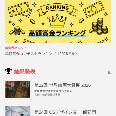
編集部セレクト
高額賞金コンテストランキング《2026年夏》
結果発表
一覧
第22回 世界絵画大賞展 2026
[PR]
世界絵画大賞展 実行委員会
共催：株式会社世界堂
第24回 CSデザイン賞 一般部門