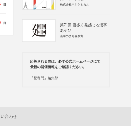
5
日
株式会社中川ケミカル
9
日
第71回 喜多方発感じる漢字
あそび
漢字のまち喜多方
応募される際は、必ず公式ホームページにて
最新の開催情報をご確認ください。
「登竜門」編集部
問い合わせ