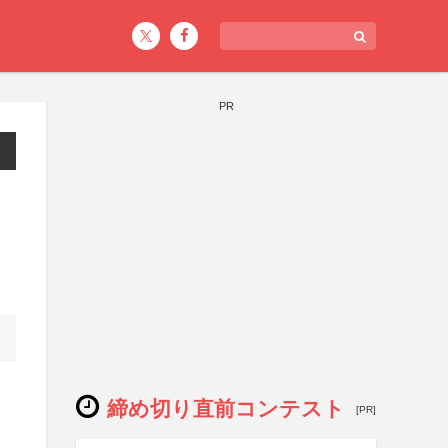
PR
締め切り直前コンテスト
[PR]