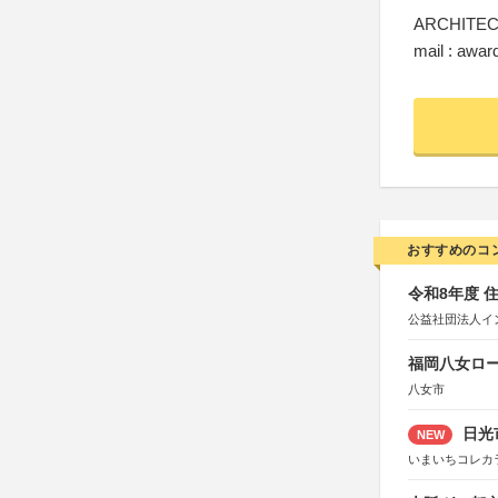
ARCHITE
mail : awa
おすすめのコ
令和8年度 
公益社団法人イ
福岡八女ロ
八女市
日光
NEW
いまいちコレカ