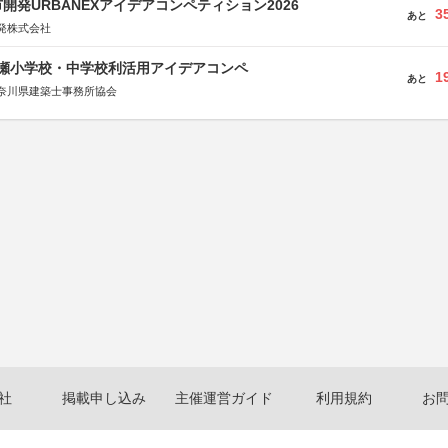
開発URBANEXアイデアコンペティション2026
3
あと
発株式会社
瀬小学校・中学校利活用アイデアコンペ
1
あと
奈川県建築士事務所協会
社
掲載申し込み
主催運営ガイド
利用規約
お