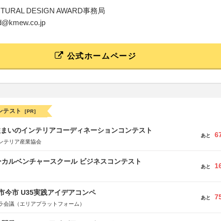
CTURAL DESIGN AWARD事務局
rd@kmew.co.jp
公式ホームページ
ンテスト
[PR]
住まいのインテリアコーディネーションコンテスト
6
あと
ンテリア産業協会
ーカルベンチャースクール ビジネスコンテスト
1
あと
市今市 U35実践アイデアコンペ
7
あと
ラ会議（エリアプラットフォーム）