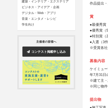
建築・インテリア・エクステリア
作品提出・
ビジネス・アイデア・企画
デジタル・Web・アプリ
賞
音楽・エンタメ・レシピ
●最優秀賞
学生向け
●優秀賞（
●特別賞（
●入選（3
主催者の皆様へ
※受賞各社
コンテスト掲載申し込み
募集内容
ケイミュー
年7月31
※建て主・
※同じ物件
提出物
●施工写真