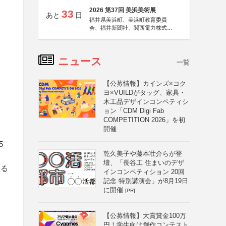
2026 第37回 美浜美術展
33
あと
日
福井県美浜町、美浜町教育委員
会、福井新聞社、関西電力株式会
社
ニュース
一覧
【公募情報】カインズ×コク
ヨ×VUILDがタッグ、家具・
木工品デザインコンペティシ
ョン「CDM Digi Fab
COMPETITION 2026」を初
開催
5
乾久美子や藤本壮介らが登
壇、「長谷工 住まいのデザ
限る
インコンペティション 20回
記念 特別講演会」が8月19日
に開催
[PR]
【公募情報】大賞賞金100万
円！学生向け創作コンテスト