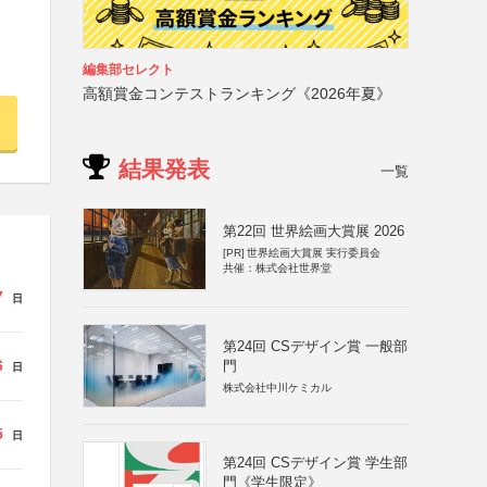
編集部セレクト
高額賞金コンテストランキング《2026年夏》
結果発表
一覧
第22回 世界絵画大賞展 2026
[PR]
世界絵画大賞展 実行委員会
共催：株式会社世界堂
7
日
第24回 CSデザイン賞 一般部
6
門
日
株式会社中川ケミカル
5
日
第24回 CSデザイン賞 学生部
門《学生限定》