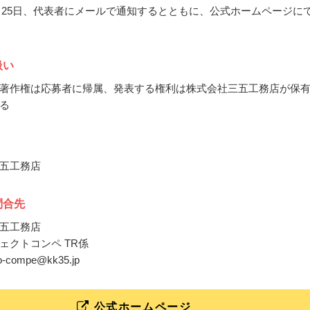
10月25日、代表者にメールで通知するとともに、公式ホームページに
扱い
著作権は応募者に帰属、発表する権利は株式会社三五工務店が保
る
五工務店
問合先
五工務店
ェクトコンペ TR係
go-compe@kk35.jp
公式ホームページ