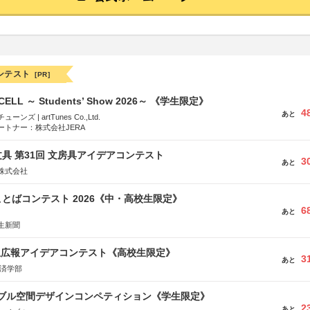
ンテスト
[PR]
-CELL ～ Students’ Show 2026～ 《学生限定》
4
あと
ズ | artTunes Co.,Ltd.
ートナー：株式会社JERA
具 第31回 文房具アイデアコンテスト
3
あと
株式会社
とばコンテスト 2026《中・高校生限定》
6
あと
生新聞
生広報アイデアコンテスト《高校生限定》
3
あと
経済学部
イブル空間デザインコンペティション《学生限定》
2
あと