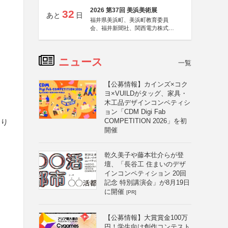
2026 第37回 美浜美術展
32
あと
日
福井県美浜町、美浜町教育委員
会、福井新聞社、関西電力株式会
社
ニュース
一覧
【公募情報】カインズ×コク
ヨ×VUILDがタッグ、家具・
加
木工品デザインコンペティシ
ョン「CDM Digi Fab
COMPETITION 2026」を初
あり
開催
乾久美子や藤本壮介らが登
壇、「長谷工 住まいのデザ
インコンペティション 20回
記念 特別講演会」が8月19日
に開催
[PR]
【公募情報】大賞賞金100万
円！学生向け創作コンテスト