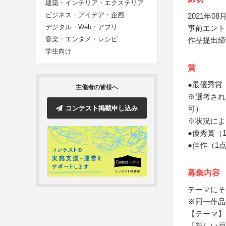
建築・インテリア・エクステリア
ビジネス・アイデア・企画
2021年08月
デジタル・Web・アプリ
事前エント
音楽・エンタメ・レシピ
作品提出締
学生向け
賞
●最優秀賞
主催者の皆様へ
※選考され
コンテスト掲載申し込み
可）
※状況によ
●優秀賞（
●佳作（1
募集内容
テーマにそ
※同一作品
【テーマ】
「新しい戸