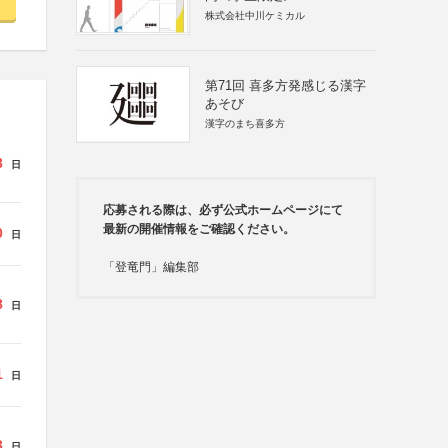
株式会社中川ケミカル
第71回 喜多方発感じる漢字
あそび
漢字のまち喜多方
8
日
応募される際は、必ず公式ホームページにて
最新の開催情報をご確認ください。
0
日
「登竜門」編集部
8
日
1
日
3
日