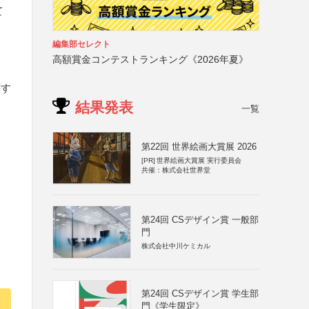
て
編集部セレクト
高額賞金コンテストランキング《2026年夏》
有す
結果発表
一覧
第22回 世界絵画大賞展 2026
[PR]
世界絵画大賞展 実行委員会
共催：株式会社世界堂
第24回 CSデザイン賞 一般部
門
株式会社中川ケミカル
第24回 CSデザイン賞 学生部
門《学生限定》