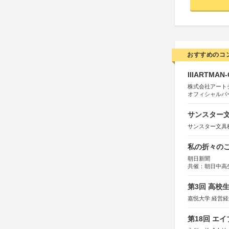
おすすめのコ
IIIARTMAN
株式会社アートチューン
オフィシャルパ
サンスター文
サンスター文具
私の折々のこ
朝日新聞
共催：朝日中高
第3回 高校
嘉悦大学 経営
第18回 エ