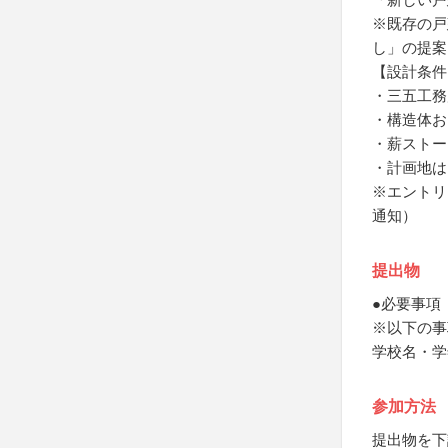
※既存の戸
し」の提案
【設計条件
・三五工務
・構造体お
・薪ストー
・計画地は
※エントリ
通知）
提出物
●必要事項
※以下の事
学校名・学
参加方法
提出物を下