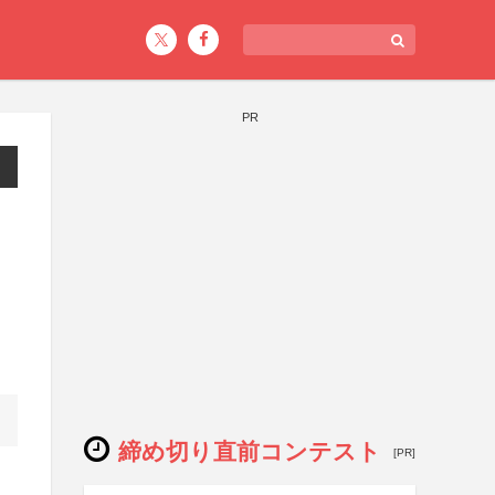
PR
締め切り直前コンテスト
[PR]