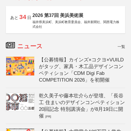
2026 第37回 美浜美術展
34
あと
日
福井県美浜町、美浜町教育委員会、福井新聞社、関西電力株
式会社
ニュース
一覧
【公募情報】カインズ×コクヨ×VUILD
がタッグ、家具・木工品デザインコン
ペティション「CDM Digi Fab
COMPETITION 2026」を初開催
乾久美子や藤本壮介らが登壇、「長谷
工 住まいのデザインコンペティション
20回記念 特別講演会」が8月19日に開
催
[PR]