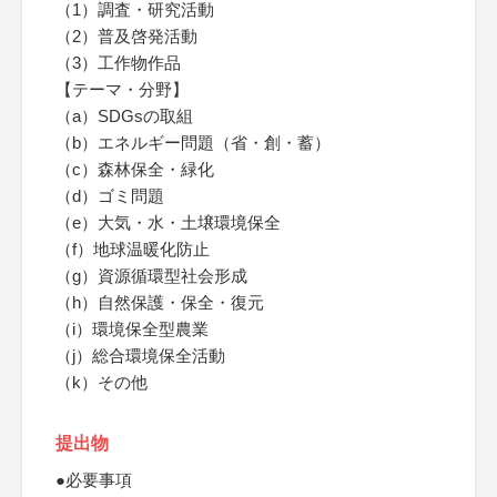
（1）調査・研究活動
（2）普及啓発活動
（3）工作物作品
【テーマ・分野】
（a）SDGsの取組
（b）エネルギー問題（省・創・蓄）
（c）森林保全・緑化
（d）ゴミ問題
（e）大気・水・土壌環境保全
（f）地球温暖化防止
（g）資源循環型社会形成
（h）自然保護・保全・復元
（i）環境保全型農業
（j）総合環境保全活動
（k）その他
提出物
●必要事項