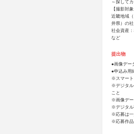
～探してカ
【撮影対象
近畿地域（
井県）の社
社会資産：
など
提出物
●画像デー
●申込み用
※スマート
※デジタル
こと
※画像デー
※デジタル
※応募は一
※応募作品