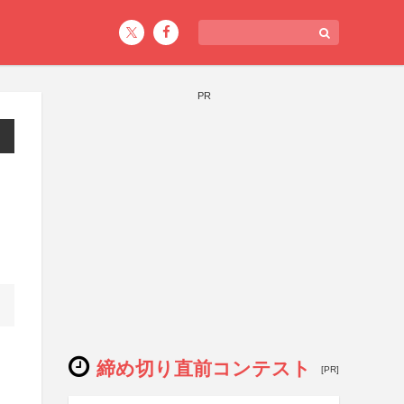
PR
締め切り直前コンテスト
[PR]