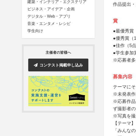
建築・インテリア・エクステリア
作品提出・
ビジネス・アイデア・企画
デジタル・Web・アプリ
賞
音楽・エンタメ・レシピ
●最優秀賞
学生向け
●優秀賞（
●佳作（5
●学生参加
主催者の皆様へ
※応募者多
コンテスト掲載申し込み
募集内容
テーマにそ
※未発表作
※応募作品
ず撮影者の
※写真を撮
【テーマ】
「みんなの