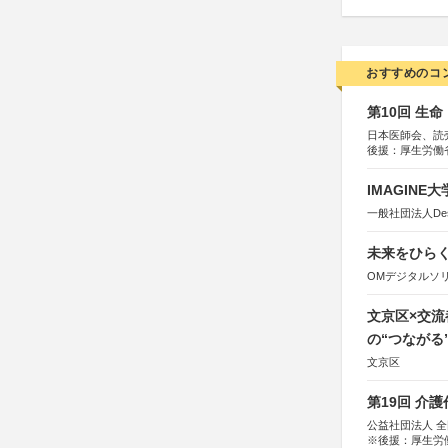
おすすめのコ
第10回 生
日本医師会、読
後援：厚生労働
協賛：東京海上
IMAGINE
一般社団法人Design 
未来をひらく若
OMデジタルソ
文京区×交
の“つながる
文京区
第19回 介
公益社団法人 
※後援：厚生労