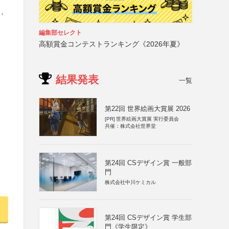
物、
編集部セレクト
高額賞金コンテストランキング《2026年夏》
結果発表
一覧
第22回 世界絵画大賞展 2026
[PR]
世界絵画大賞展 実行委員会
共催：株式会社世界堂
第24回 CSデザイン賞 一般部
門
株式会社中川ケミカル
第24回 CSデザイン賞 学生部
門《学生限定》