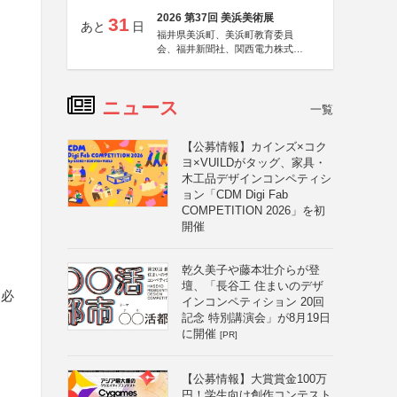
2026 第37回 美浜美術展
31
あと
日
福井県美浜町、美浜町教育委員
会、福井新聞社、関西電力株式会
社
ニュース
一覧
【公募情報】カインズ×コク
ヨ×VUILDがタッグ、家具・
木工品デザインコンペティシ
ョン「CDM Digi Fab
COMPETITION 2026」を初
開催
乾久美子や藤本壮介らが登
壇、「長谷工 住まいのデザ
、必
インコンペティション 20回
記念 特別講演会」が8月19日
に開催
[PR]
と
【公募情報】大賞賞金100万
円！学生向け創作コンテスト