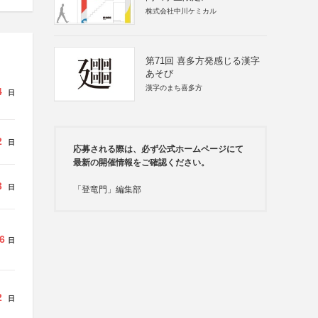
株式会社中川ケミカル
第71回 喜多方発感じる漢字
あそび
漢字のまち喜多方
4
日
2
日
応募される際は、必ず公式ホームページにて
最新の開催情報をご確認ください。
3
日
「登竜門」編集部
6
日
2
日