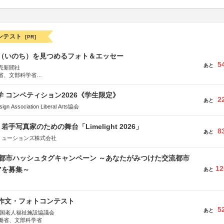
ンテスト
[PR]
命（いのち）を見つめるフォト＆エッセー
5
あと
売新聞社
省、文部科学省
日動火災保険株式会社、東京海上日動あんしん生命保険株式会社
大学 コンペティション2026《学生限定》
2
あと
Association Liberal Arts協会
手写真家のための舞台「Limelight 2026」
8
あと
リューションズ株式会社
流都市ハッシュタグキャンペーン ～あなたがみつけた交流都市
12
”を募集～
あと
護作文・フォトコンテスト
5
あと
全国老人福祉施設協議会
働省、文部科学省