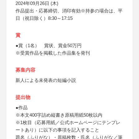
2024年09月26日 (木)
作品提出・応募締切、消印有効※持参の場合は、平
日（祝日除く）8:30～17:15
賞
●賞（1名） 賞状、賞金50万円
※受賞作品を掲載した作品集を発刊
募集内容
新人による未発表の短編小説
提出物
●作品
※本文400字詰め縦書き原稿用紙50枚以内
※1枚目（応募用紙／公式ホームページにテンプレ
ートあり）に以下の事項を記入すること
題名（ふりがな）・原稿枚数・氏名（ふりがな／筆