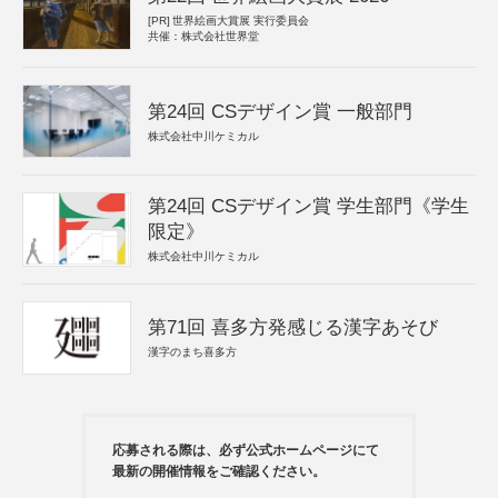
[PR]
世界絵画大賞展 実行委員会
共催：株式会社世界堂
第24回 CSデザイン賞 一般部門
株式会社中川ケミカル
第24回 CSデザイン賞 学生部門《学生
限定》
株式会社中川ケミカル
第71回 喜多方発感じる漢字あそび
漢字のまち喜多方
応募される際は、必ず公式ホームページにて
最新の開催情報をご確認ください。