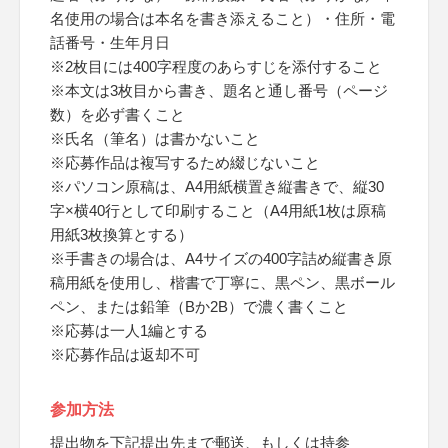
名使用の場合は本名を書き添えること）・住所・電
話番号・生年月日
※2枚目には400字程度のあらすじを添付すること
※本文は3枚目から書き、題名と通し番号（ページ
数）を必ず書くこと
※氏名（筆名）は書かないこと
※応募作品は複写するため綴じないこと
※パソコン原稿は、A4用紙横置き縦書きで、縦30
字×横40行として印刷すること（A4用紙1枚は原稿
用紙3枚換算とする）
※手書きの場合は、A4サイズの400字詰め縦書き原
稿用紙を使用し、楷書で丁寧に、黒ペン、黒ボール
ペン、または鉛筆（Bか2B）で濃く書くこと
※応募は一人1編とする
※応募作品は返却不可
参加方法
提出物を下記提出先まで郵送、もしくは持参