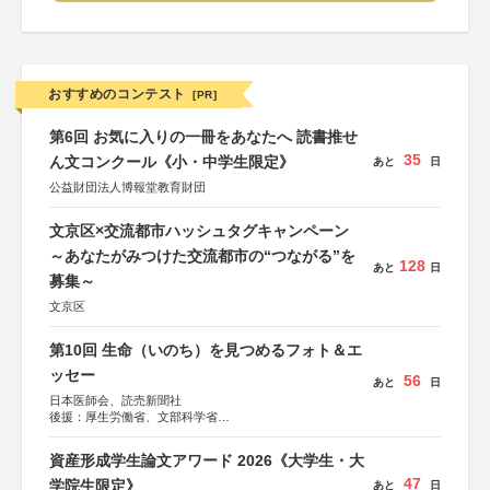
おすすめのコンテスト
[PR]
第6回 お気に入りの一冊をあなたへ 読書推せ
35
ん文コンクール《小・中学生限定》
あと
日
公益財団法人博報堂教育財団
文京区×交流都市ハッシュタグキャンペーン
～あなたがみつけた交流都市の“つながる”を
128
あと
日
募集～
文京区
第10回 生命（いのち）を見つめるフォト＆エ
ッセー
56
あと
日
日本医師会、読売新聞社
後援：厚生労働省、文部科学省
協賛：東京海上日動火災保険株式会社、東京海上日動あん
しん生命保険株式会社
資産形成学生論文アワード 2026《大学生・大
47
学院生限定》
あと
日