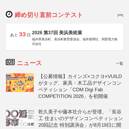
締め切り直前コンテスト
[PR]
2026 第37回 美浜美術展
33
あと
日
福井県美浜町、美浜町教育委員会、福井新聞社、関西電力株
式会社
ニュース
一覧
【公募情報】カインズ×コクヨ×VUILD
がタッグ、家具・木工品デザインコン
ペティション「CDM Digi Fab
COMPETITION 2026」を初開催
乾久美子や藤本壮介らが登壇、「長谷
工 住まいのデザインコンペティション
20回記念 特別講演会」が8月19日に開