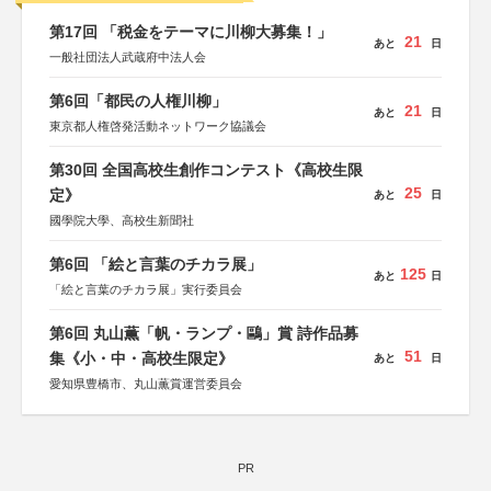
第17回 「税金をテーマに川柳大募集！」
21
あと
日
一般社団法人武蔵府中法人会
第6回「都民の人権川柳」
21
あと
日
東京都人権啓発活動ネットワーク協議会
第30回 全国高校生創作コンテスト《高校生限
25
定》
あと
日
國學院大學、高校生新聞社
第6回 「絵と言葉のチカラ展」
125
あと
日
「絵と言葉のチカラ展」実行委員会
第6回 丸山薫「帆・ランプ・鷗」賞 詩作品募
51
集《小・中・高校生限定》
あと
日
愛知県豊橋市、丸山薫賞運営委員会
PR