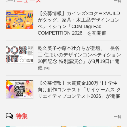
ニュース
一覧
【公募情報】カインズ×コクヨ×VUILD
がタッグ、家具・木工品デザインコン
ペティション「CDM Digi Fab
COMPETITION 2026」を初開催
乾久美子や藤本壮介らが登壇、「長谷
工 住まいのデザインコンペティション
20回記念 特別講演会」が8月19日に開
催
[PR]
【公募情報】大賞賞金100万円！学生
向け創作コンテスト「サイゲームス ク
リエイティブコンテスト2026」が開催
特集
一覧