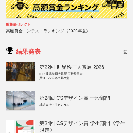
編集部セレクト
高額賞金コンテストランキング《2026年夏》
結果発表
一覧
第22回 世界絵画大賞展 2026
[PR]
世界絵画大賞展 実行委員会
共催：株式会社世界堂
第24回 CSデザイン賞 一般部門
株式会社中川ケミカル
第24回 CSデザイン賞 学生部門《学生
限定》