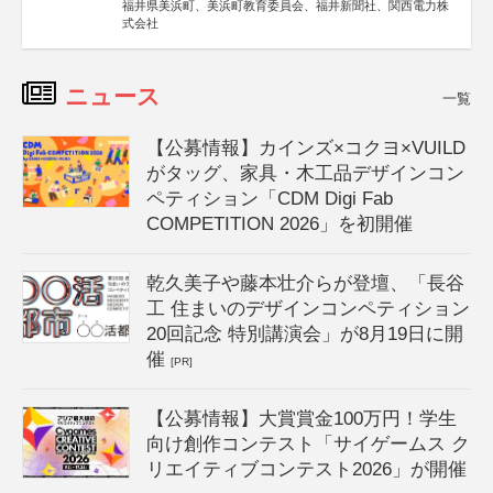
福井県美浜町、美浜町教育委員会、福井新聞社、関西電力株
式会社
ニュース
一覧
【公募情報】カインズ×コクヨ×VUILD
がタッグ、家具・木工品デザインコン
ペティション「CDM Digi Fab
COMPETITION 2026」を初開催
乾久美子や藤本壮介らが登壇、「長谷
工 住まいのデザインコンペティション
20回記念 特別講演会」が8月19日に開
催
[PR]
【公募情報】大賞賞金100万円！学生
向け創作コンテスト「サイゲームス ク
リエイティブコンテスト2026」が開催