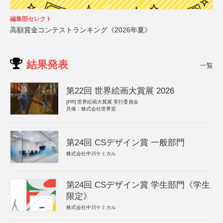
編集部セレクト
高額賞金コンテストランキング《2026年夏》
結果発表
一覧
第22回 世界絵画大賞展 2026
[PR]
世界絵画大賞展 実行委員会
共催：株式会社世界堂
第24回 CSデザイン賞 一般部門
株式会社中川ケミカル
第24回 CSデザイン賞 学生部門《学生
限定》
株式会社中川ケミカル