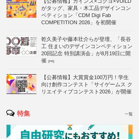
【公募情報】カインズ×コクヨ×VUILD
がタッグ、家具・木工品デザインコン
ペティション「CDM Digi Fab
COMPETITION 2026」を初開催
乾久美子や藤本壮介らが登壇、「長谷
工 住まいのデザインコンペティション
20回記念 特別講演会」が8月19日に開
催
[PR]
【公募情報】大賞賞金100万円！学生
向け創作コンテスト「サイゲームス ク
リエイティブコンテスト2026」が開催
特集
一覧