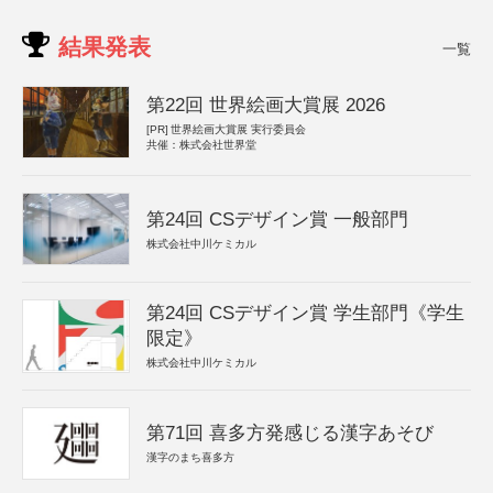
結果発表
一覧
第22回 世界絵画大賞展 2026
[PR]
世界絵画大賞展 実行委員会
共催：株式会社世界堂
第24回 CSデザイン賞 一般部門
株式会社中川ケミカル
第24回 CSデザイン賞 学生部門《学生
限定》
株式会社中川ケミカル
第71回 喜多方発感じる漢字あそび
漢字のまち喜多方