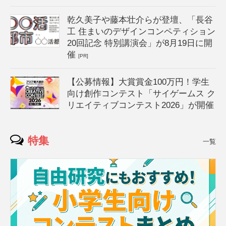
乾久美子や藤本壮介らが登壇、「長谷
工 住まいのデザインコンペティション
20回記念 特別講演会」が8月19日に開
催
[PR]
【公募情報】大賞賞金100万円！学生
向け創作コンテスト「サイゲームス ク
リエイティブコンテスト2026」が開催
特集
一覧