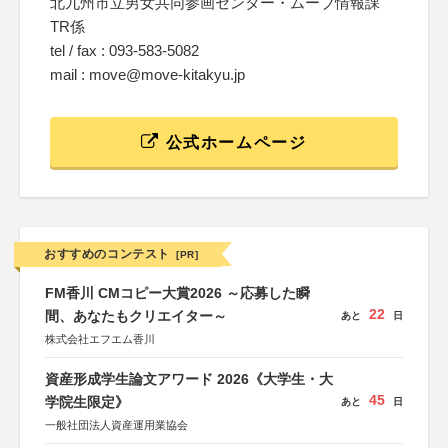
北九州市立男女共同参画センター・ムーブ情報課
TR係
tel / fax : 093-583-5082
mail : move@move-kitakyu.jp
公式ホームページ
おすすめのコンテスト
[PR]
FM香川 CMコピー大賞2026 ～応募した瞬
22
間、あなたもクリエイター～
あと
日
株式会社エフエム香川
資産形成学生論文アワード 2026《大学生・大
45
学院生限定》
あと
日
一般社団法人資産運用業協会