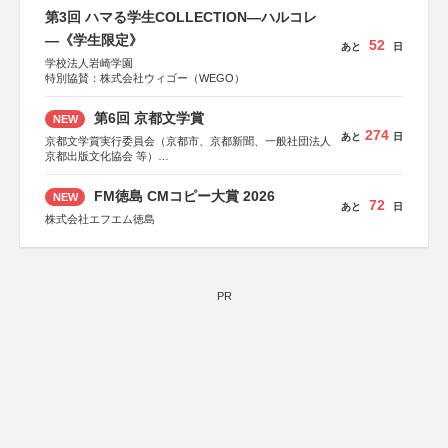
第3回 ハマる学生COLLECTION―ハルコレ
―《学生限定》
52
あと
日
学校法人岩崎学園
特別協賛：株式会社ウィゴー（WEGO）
第6回 京都文学賞
NEW
274
あと
日
京都文学賞実行委員会（京都市、京都新聞、一般社団法人
京都出版文化協会 等）
協力：京都府書店商業組合、朝日新聞出版、
KADOKAWA、河出書房新社、幻冬舎、講談社、光文社、
FM徳島 CMコピー大賞 2026
NEW
集英社、小学館、祥伝社、新潮社、淡交社、ちいさいミシ
72
あと
日
マ社、徳間書店、早川書房、PHP研究所、双葉社、文藝春
株式会社エフエム徳島
秋、ポプラ社、毎日新聞出版
PR