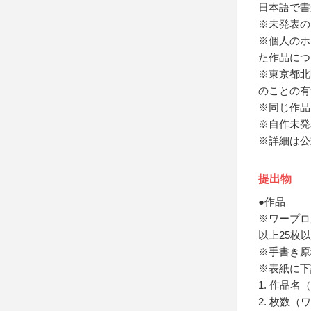
日本語で書
※未発表の
※個人のホ
た作品につ
※東京都北
のことの有
※同じ作品
※自作未発
※詳細は公
提出物
●作品
※ワープロ
以上25枚
※手書き原
※表紙に下
1. 作品
2. 枚数