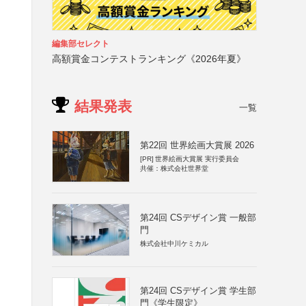
編集部セレクト
高額賞金コンテストランキング《2026年夏》
結果発表
一覧
第22回 世界絵画大賞展 2026
[PR]
世界絵画大賞展 実行委員会
共催：株式会社世界堂
第24回 CSデザイン賞 一般部
門
株式会社中川ケミカル
第24回 CSデザイン賞 学生部
門《学生限定》