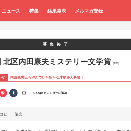
ニュース
特集
結果発表
メルマガ登録
募集終了
回 北区内田康夫ミステリー文学賞
[PR]
ト
内田康夫氏も望んでいた新たな才能を大募集！
Googleカレンダーに追加
コピー・論文