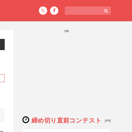
PR
締め切り直前コンテスト
[PR]