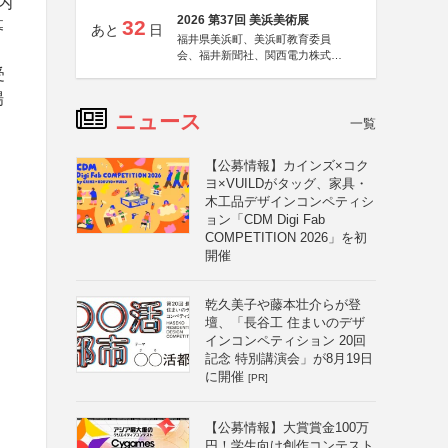
内
2026 第37回 美浜美術展
32
募
あと
日
福井県美浜町、美浜町教育委員
会、福井新聞社、関西電力株式会
社
受
場
ニュース
、
一覧
【公募情報】カインズ×コク
ヨ×VUILDがタッグ、家具・
木工品デザインコンペティシ
ョン「CDM Digi Fab
COMPETITION 2026」を初
開催
乾久美子や藤本壮介らが登
壇、「長谷工 住まいのデザ
インコンペティション 20回
記念 特別講演会」が8月19日
に開催
[PR]
【公募情報】大賞賞金100万
円！学生向け創作コンテスト