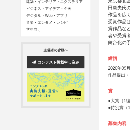
東京都北
建築・インテリア・エクステリア
田康夫氏
ビジネス・アイデア・企画
作品を広
デジタル・Web・アプリ
受賞作品
音楽・エンタメ・レシピ
賞作品な
学生向け
者や受賞
舞台化の
主催者の皆様へ
締切
コンテスト掲載申し込み
2020年09月
作品提出・
賞
●大賞（1
●特別賞（
募集内容