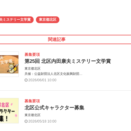
康夫ミステリー文学賞
東京都北区
関連記事
募集要項
第25回 北区内田康夫ミステリー文学賞
東京都北区
共催：公益財団法人北区文化振興財団
協力：一般財団法人内田康夫財団
2026/06/01 10:00
協賛：株式会社実業之日本社
募集要項
北区公式キャラクター募集
東京都北区
2026/05/18 10:00