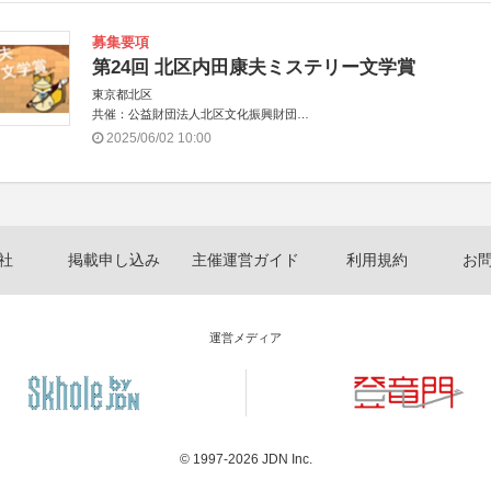
募集要項
第24回 北区内田康夫ミステリー文学賞
東京都北区
共催：公益財団法人北区文化振興財団
協力：一般財団法人内田康夫財団
2025/06/02 10:00
協賛：株式会社実業之日本社
社
掲載申し込み
主催運営ガイド
利用規約
お
運営メディア
© 1997-2026
JDN Inc.