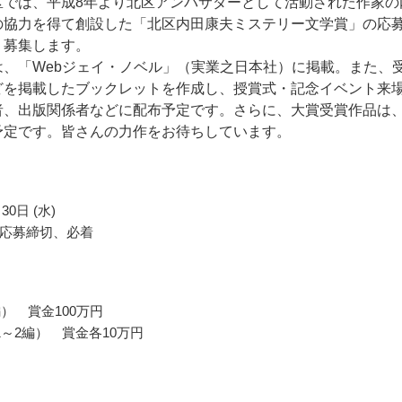
区では、平成8年より北区アンバサダーとして活動された作家の
の協力を得て創設した「北区内田康夫ミステリー文学賞」の応
く募集します。
は、「Webジェイ・ノベル」（実業之日本社）に掲載。また、
どを掲載したブックレットを作成し、授賞式・記念イベント来
者、出版関係者などに配布予定です。さらに、大賞受賞作品は
予定です。皆さんの力作をお待ちしています。
30日 (水)
応募締切、必着
編） 賞金100万円
1～2編） 賞金各10万円