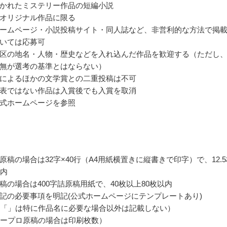
かれたミステリー作品の短編小説
オリジナル作品に限る
ームページ・小説投稿サイト・同人誌など、非営利的な方法で掲
いては応募可
区の地名・人物・歴史などを入れ込んだ作品を歓迎する（ただし
無が選考の基準とはならない）
によるほかの文学賞との二重投稿は不可
表ではない作品は入賞後でも入賞を取消
式ホームページを参照
原稿の場合は32字×40行（A4用紙横置きに縦書きで印字）で、12.5
以内
稿の場合は400字詰原稿用紙で、40枚以上80枚以内
記の必要事項を明記(公式ホームページにテンプレートあり)
名（「」は特に作品名に必要な場合以外は記載しない）
（ワープロ原稿の場合は印刷枚数）