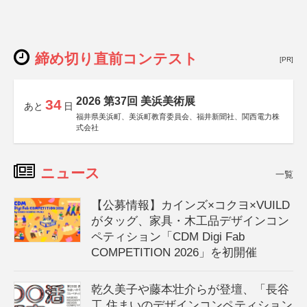
締め切り直前コンテスト
[PR]
2026 第37回 美浜美術展
34
あと
日
福井県美浜町、美浜町教育委員会、福井新聞社、関西電力株
式会社
ニュース
一覧
【公募情報】カインズ×コクヨ×VUILD
がタッグ、家具・木工品デザインコン
ペティション「CDM Digi Fab
COMPETITION 2026」を初開催
乾久美子や藤本壮介らが登壇、「長谷
工 住まいのデザインコンペティション