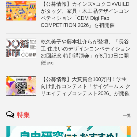
【公募情報】カインズ×コクヨ×VUILD
がタッグ、家具・木工品デザインコン
ペティション「CDM Digi Fab
COMPETITION 2026」を初開催
乾久美子や藤本壮介らが登壇、「長谷
工 住まいのデザインコンペティション
20回記念 特別講演会」が8月19日に開
催
[PR]
【公募情報】大賞賞金100万円！学生
向け創作コンテスト「サイゲームス ク
リエイティブコンテスト2026」が開催
特集
一覧