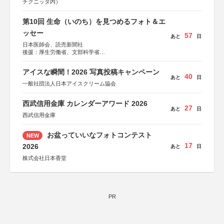
チグニッタ内）
第10回 生命（いのち）を見つめるフォト＆エ
ッセー
57
あと
日
日本医師会、読売新聞社
後援：厚生労働省、文部科学省
協賛：東京海上日動火災保険株式会社、東京海上日動あん
しん生命保険株式会社
アイスな瞬間！2026 写真投稿キャンペーン
40
あと
日
一般社団法人日本アイスクリーム協会
西武信用金庫 カレンダーアワード 2026
27
あと
日
西武信用金庫
お盆っていいなフォトコンテスト
NEW
17
2026
あと
日
株式会社日本香堂
PR