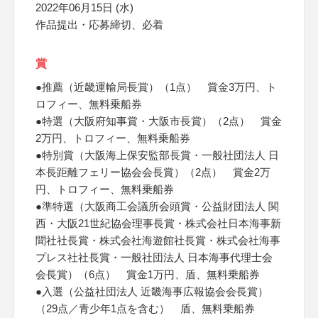
2022年06月15日 (水)
作品提出・応募締切、必着
賞
●推薦（近畿運輸局長賞）（1点） 賞金3万円、ト
ロフィー、無料乗船券
●特選（大阪府知事賞・大阪市長賞）（2点） 賞金
2万円、トロフィー、無料乗船券
●特別賞（大阪海上保安監部長賞・一般社団法人 日
本長距離フェリー協会会長賞）（2点） 賞金2万
円、トロフィー、無料乗船券
●準特選（大阪商工会議所会頭賞・公益財団法人 関
西・大阪21世紀協会理事長賞・株式会社日本海事新
聞社社長賞・株式会社海遊館社長賞・株式会社海事
プレス社社長賞・一般社団法人 日本海事代理士会
会長賞）（6点） 賞金1万円、盾、無料乗船券
●入選（公益社団法人 近畿海事広報協会会長賞）
（29点／青少年1点を含む） 盾、無料乗船券