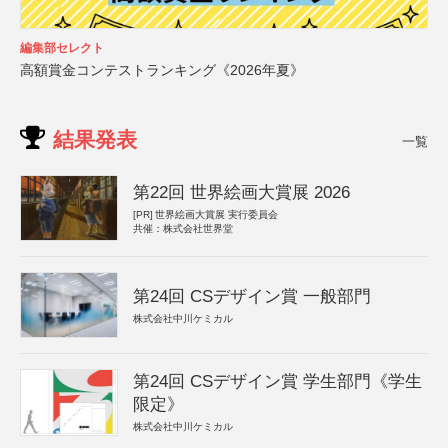
編集部セレクト
高額賞金コンテストランキング《2026年夏》
結果発表
一覧
第22回 世界絵画大賞展 2026
[PR]
世界絵画大賞展 実行委員会
共催：株式会社世界堂
第24回 CSデザイン賞 一般部門
株式会社中川ケミカル
第24回 CSデザイン賞 学生部門《学生
限定》
株式会社中川ケミカル