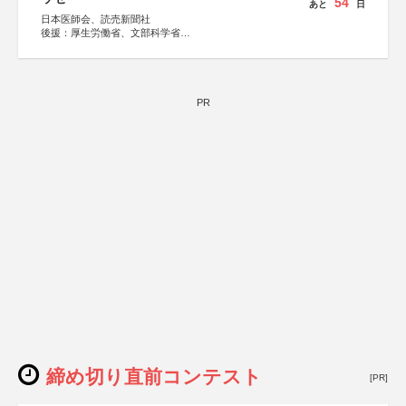
54
あと
日
日本医師会、読売新聞社
後援：厚生労働省、文部科学省
協賛：東京海上日動火災保険株式会社、東京海上日動あん
しん生命保険株式会社
PR
締め切り直前コンテスト
[PR]