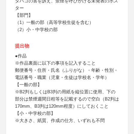
タバコの害を訴え、禁煙を呼びかける未発表のポス
ター
【部門】
（1）一般の部（高等学校生徒を含む）
（2）小・中学校の部
提出物
●作品
※作品裏面に以下の事項を記入すること
郵便番号・住所・氏名（ふりがな）・年齢・性別・
電話番号・職業（児童・生徒は学校名・学年）
【一般の部】
※B2判もしくはB3判の用紙を縦位置に使用、下の
部分は禁煙週間日程等を記載するので空白（B2判は
170mm、B3判は120mm程度）にしておくこと
【小・中学校の部】
※大きさ、紙質、作成の仕方、いずれも不問