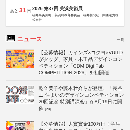
2026 第37回 美浜美術展
31
あと
日
福井県美浜町、美浜町教育委員会、福井新聞社、関西電力株
式会社
ニュース
一覧
【公募情報】カインズ×コクヨ×VUILD
がタッグ、家具・木工品デザインコン
ペティション「CDM Digi Fab
COMPETITION 2026」を初開催
乾久美子や藤本壮介らが登壇、「長谷
工 住まいのデザインコンペティション
20回記念 特別講演会」が8月19日に開
催
[PR]
【公募情報】大賞賞金100万円！学生