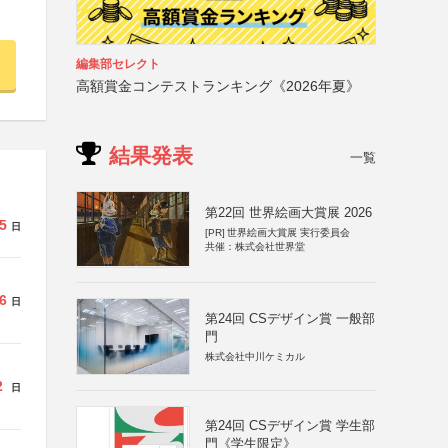
編集部セレクト
高額賞金コンテストランキング《2026年夏》
結果発表
一覧
第22回 世界絵画大賞展 2026
5
日
[PR]
世界絵画大賞展 実行委員会
共催：株式会社世界堂
6
日
第24回 CSデザイン賞 一般部
門
株式会社中川ケミカル
2
日
第24回 CSデザイン賞 学生部
門《学生限定》