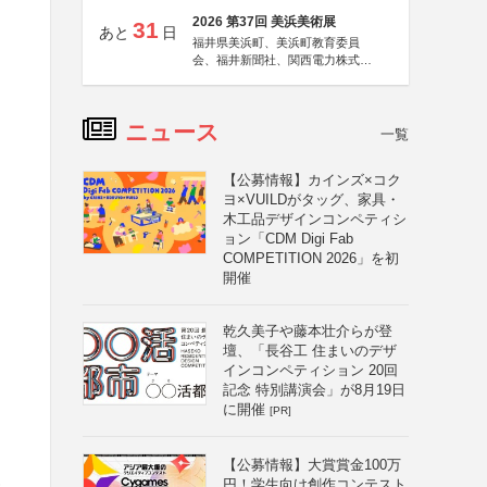
2026 第37回 美浜美術展
31
あと
日
福井県美浜町、美浜町教育委員
会、福井新聞社、関西電力株式会
社
ニュース
一覧
【公募情報】カインズ×コク
ヨ×VUILDがタッグ、家具・
木工品デザインコンペティシ
ョン「CDM Digi Fab
COMPETITION 2026」を初
開催
乾久美子や藤本壮介らが登
壇、「長谷工 住まいのデザ
インコンペティション 20回
記念 特別講演会」が8月19日
に開催
[PR]
【公募情報】大賞賞金100万
番
円！学生向け創作コンテスト