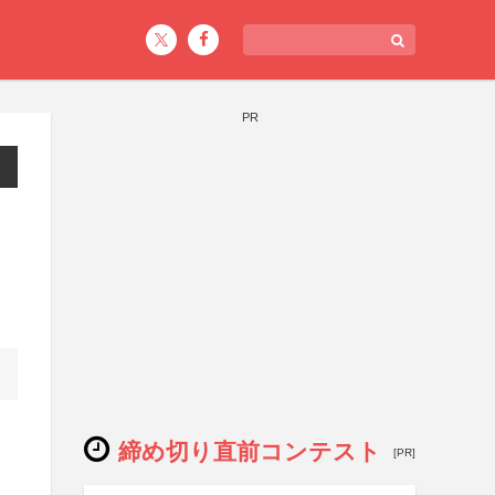
PR
締め切り直前コンテスト
[PR]