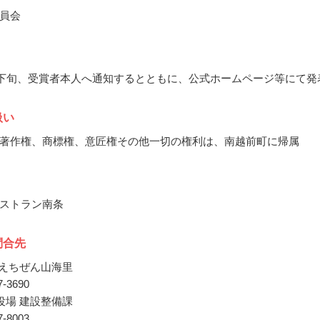
員会
2月下旬、受賞者本人へ通知するとともに、公式ホームページ等にて発
扱い
著作権、商標権、意匠権その他一切の権利は、南越前町に帰属
ストラン南条
問合先
南えちぜん山海里
47-3690
役場 建設整備課
47-8003