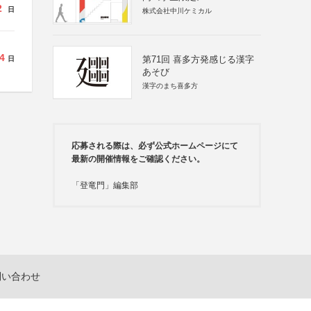
2
日
株式会社中川ケミカル
4
第71回 喜多方発感じる漢字
日
あそび
漢字のまち喜多方
応募される際は、必ず公式ホームページにて
最新の開催情報をご確認ください。
「登竜門」編集部
問い合わせ