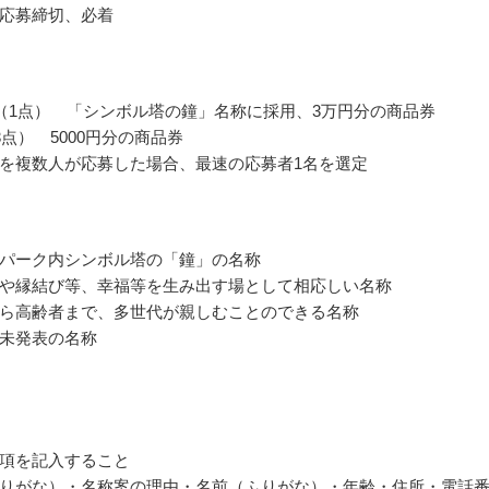
応募締切、必着
（1点） 「シンボル塔の鐘」名称に採用、3万円分の商品券
3点） 5000円分の商品券
を複数人が応募した場合、最速の応募者1名を選定
パーク内シンボル塔の「鐘」の名称
や縁結び等、幸福等を生み出す場として相応しい名称
ら高齢者まで、多世代が親しむことのできる名称
未発表の名称
項を記入すること
りがな）・名称案の理由・名前（ふりがな）・年齢・住所・電話