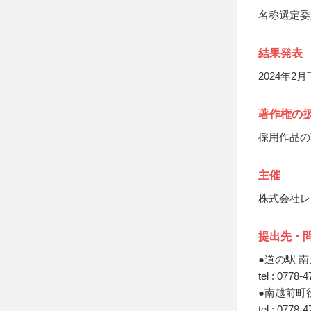
名称選定委
結果発表
2024年
著作権の
採用作品の
主催
株式会社レ
提出先・
●道の駅 
tel : 0778-
●南越前町
tel : 0778-