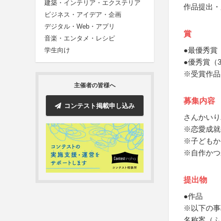
建築・インテリア・エクステリア
作品提出・
ビジネス・アイデア・企画
デジタル・Web・アプリ
賞
音楽・エンタメ・レシピ
●最優秀賞
学生向け
●優秀賞（
※受賞作品
主催者の皆様へ
募集内容
コンテスト掲載申し込み
さんかいり
※恋愛成就
※子どもか
※自作かつ
提出物
●作品
※以下の事
名称案（ふ