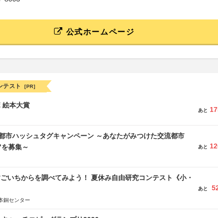
公式ホームページ
ンテスト
[PR]
ボ 絵本大賞
17
あと
流都市ハッシュタグキャンペーン ～あなたがみつけた交流都市
12
”を募集～
あと
すごいちからを調べてみよう！ 夏休み自由研究コンテスト《小・
5
》
あと
本銅センター