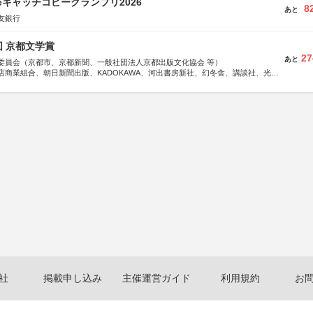
veキャッチコピーグランプリ2026
8
あと
友銀行
回 京都文学賞
27
あと
委員会（京都市、京都新聞、一般社団法人京都出版文化協会 等）
店商業組合、朝日新聞出版、KADOKAWA、河出書房新社、幻冬舎、講談社、光文
学館、祥伝社、新潮社、淡交社、ちいさいミシマ社、徳間書店、早川書房、PHP
、文藝春秋、ポプラ社、毎日新聞出版
社
掲載申し込み
主催運営ガイド
利用規約
お