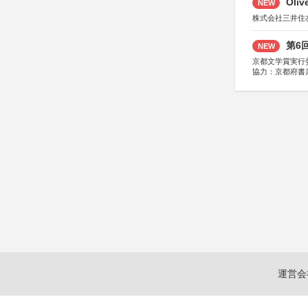
Oli
NEW
株式会社三井住
第6
NEW
京都文学賞実行
協力：京都府書
社、集英社、小
研究所、双葉社
運営会