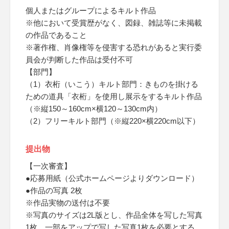
個人またはグループによるキルト作品
※他において受賞歴がなく、図録、雑誌等に未掲載
の作品であること
※著作権、肖像権等を侵害する恐れがあると実行委
員会が判断した作品は受付不可
【部門】
（1）衣桁（いこう）キルト部門：きものを掛ける
ための道具「衣桁」を使用し展示をするキルト作品
（※縦150～160cm×横120～130cm内）
（2）フリーキルト部門（※縦220×横220cm以下）
提出物
【一次審査】
●応募用紙（公式ホームページよりダウンロード）
●作品の写真 2枚
※作品実物の送付は不要
※写真のサイズは2L版とし、作品全体を写した写真
1枚、一部をアップで写した写真1枚を必要とする