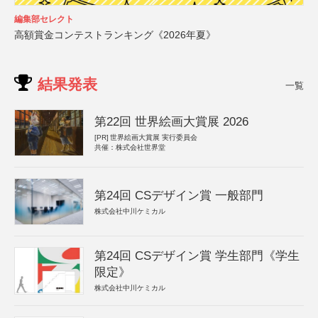
編集部セレクト
高額賞金コンテストランキング《2026年夏》
結果発表
一覧
第22回 世界絵画大賞展 2026
[PR]
世界絵画大賞展 実行委員会
共催：株式会社世界堂
第24回 CSデザイン賞 一般部門
株式会社中川ケミカル
第24回 CSデザイン賞 学生部門《学生
限定》
株式会社中川ケミカル