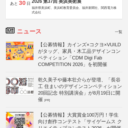
2026 第37回 美浜美術展
30
あと
日
福井県美浜町、美浜町教育委員会、福井新聞社、関西電力株
式会社
ニュース
一覧
【公募情報】カインズ×コクヨ×VUILD
がタッグ、家具・木工品デザインコン
ペティション「CDM Digi Fab
COMPETITION 2026」を初開催
乾久美子や藤本壮介らが登壇、「長谷
工 住まいのデザインコンペティション
20回記念 特別講演会」が8月19日に開
催
[PR]
【公募情報】大賞賞金100万円！学生
向け創作コンテスト「サイゲームス ク