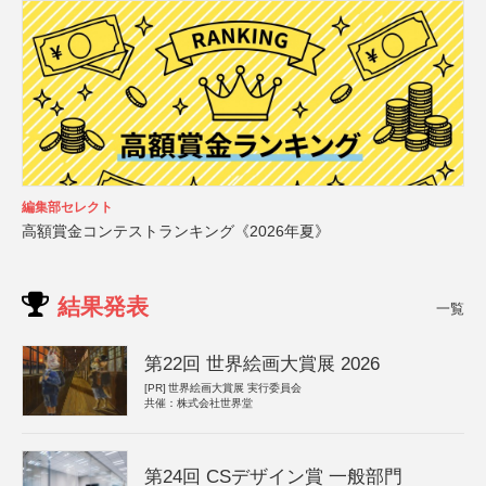
編集部セレクト
高額賞金コンテストランキング《2026年夏》
結果発表
一覧
第22回 世界絵画大賞展 2026
[PR]
世界絵画大賞展 実行委員会
共催：株式会社世界堂
第24回 CSデザイン賞 一般部門