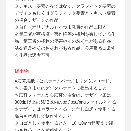
※テキスト要素のみではなく、グラフィック要素の
デザインもしくはグラフィック要素とテキスト要素
の複合デザインの作品
※自作（オリジナル）かつ未発表の作品に限る
※第三者が商標権・著作権等の権利を有している作
品、第三者の権利の侵害やそのおそれがある作品、
法令違反やそのおそれがある作品、公序良俗に反す
る作品は選考不可
提出物
●応募用紙（公式ホームページよりダウンロード）
※手書きまたはデジタルデータで提出すること
※応募フォームから応募の場合は、デザイン案は
300dpi以上の5MB以内のpdf/jpeg/pngファイルとする
※デザインはカラーとする、ただし白黒で使用する
場合も考慮して制作すること
※ロゴとして使用するとき、10×10mm程度まで縮
小されることを考慮すること