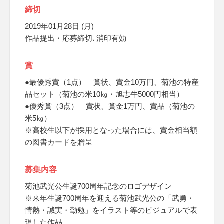
締切
2019年01月28日 (月)
作品提出・応募締切､消印有効
賞
●最優秀賞（1点） 賞状、賞金10万円、菊池の特産
品セット（菊池の米10㎏・旭志牛5000円相当）
●優秀賞（3点） 賞状、賞金1万円、賞品（菊池の
米5㎏）
※高校生以下が採用となった場合には、賞金相当額
の図書カードを贈呈
募集内容
菊池武光公生誕700周年記念のロゴデザイン
※来年生誕700周年を迎える菊池武光公の「武勇・
情熱・誠実・勤勉」をイラスト等のビジュアルで表
現した作品