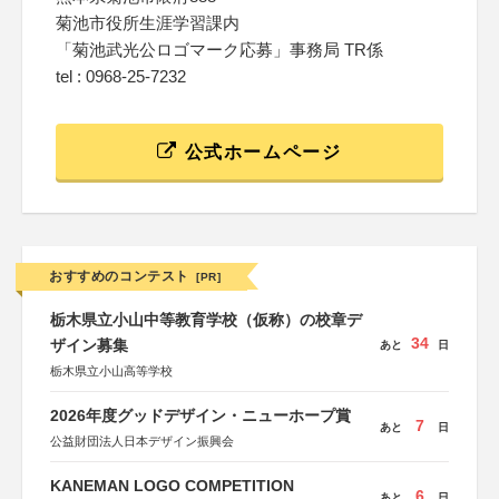
菊池市役所生涯学習課内
「菊池武光公ロゴマーク応募」事務局 TR係
tel : 0968-25-7232
公式ホームページ
おすすめのコンテスト
[PR]
栃木県立小山中等教育学校（仮称）の校章デ
34
ザイン募集
あと
日
栃木県立小山高等学校
2026年度グッドデザイン・ニューホープ賞
7
あと
日
公益財団法人日本デザイン振興会
KANEMAN LOGO COMPETITION
6
あと
日