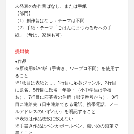
未発表の創作昔ばなし、または手紙
【部門】
（1）創作昔ばなし：テーマは不問
（2）手紙：テーマ「ごはんにまつわる母への手
紙」（母は、家族も可）
提出物
●作品
※原稿用紙A4版（手書き、ワープロ不問）を使用す
ること
※1枚目は表紙とし、1行目に応募ジャンル、3行目
に題名、5行目に氏名・年齢・（小中学生は学校
名）、7行目に応募者の住所（郵便番号から）、9行
目に連絡先（日中連絡できる電話、携帯電話、メー
ルアドレスのいずれか）を明記すること
※表紙は作品枚数に数えない
※手書き作品はペンかボールペン、濃いめの鉛筆で
書くこと