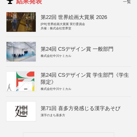
結果発表
一覧
第22回 世界絵画大賞展 2026
[PR]
世界絵画大賞展 実行委員会
共催：株式会社世界堂
第24回 CSデザイン賞 一般部門
株式会社中川ケミカル
第24回 CSデザイン賞 学生部門《学生
限定》
株式会社中川ケミカル
第71回 喜多方発感じる漢字あそび
漢字のまち喜多方