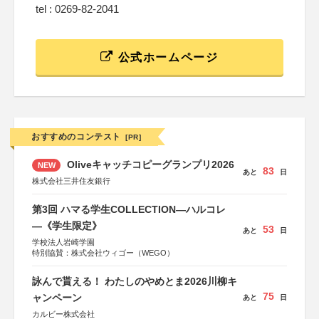
tel : 0269-82-2041
公式ホームページ
おすすめのコンテスト
[PR]
Oliveキャッチコピーグランプリ2026
NEW
83
あと
日
株式会社三井住友銀行
第3回 ハマる学生COLLECTION―ハルコレ
―《学生限定》
53
あと
日
学校法人岩崎学園
特別協賛：株式会社ウィゴー（WEGO）
詠んで貰える！ わたしのやめとま2026川柳キ
75
ャンペーン
あと
日
カルビー株式会社