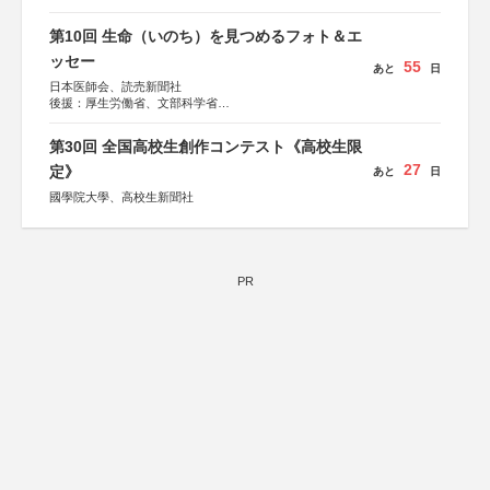
第10回 生命（いのち）を見つめるフォト＆エ
ッセー
55
あと
日
日本医師会、読売新聞社
後援：厚生労働省、文部科学省
協賛：東京海上日動火災保険株式会社、東京海上日動あん
しん生命保険株式会社
第30回 全国高校生創作コンテスト《高校生限
27
定》
あと
日
國學院大學、高校生新聞社
PR