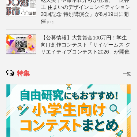
乾久美子や藤本壮介らが登壇、「長谷
工 住まいのデザインコンペティション
20回記念 特別講演会」が8月19日に開
催
[PR]
【公募情報】大賞賞金100万円！学生
向け創作コンテスト「サイゲームス ク
リエイティブコンテスト2026」が開催
特集
一覧