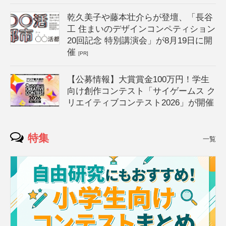
乾久美子や藤本壮介らが登壇、「長谷
工 住まいのデザインコンペティション
20回記念 特別講演会」が8月19日に開
催
[PR]
【公募情報】大賞賞金100万円！学生
向け創作コンテスト「サイゲームス ク
リエイティブコンテスト2026」が開催
特集
一覧