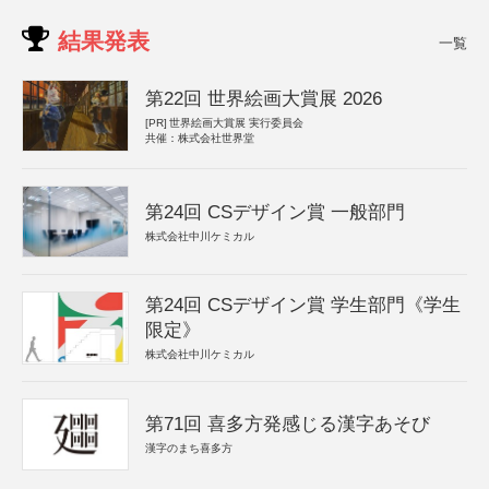
結果発表
一覧
第22回 世界絵画大賞展 2026
[PR]
世界絵画大賞展 実行委員会
共催：株式会社世界堂
第24回 CSデザイン賞 一般部門
株式会社中川ケミカル
第24回 CSデザイン賞 学生部門《学生
限定》
株式会社中川ケミカル
第71回 喜多方発感じる漢字あそび
漢字のまち喜多方