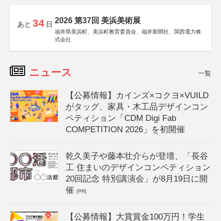
2026 第37回 美浜美術展
34
あと
日
福井県美浜町、美浜町教育委員会、福井新聞社、関西電力株
式会社
ニュース
一覧
【公募情報】カインズ×コクヨ×VUILD
がタッグ、家具・木工品デザインコン
ペティション「CDM Digi Fab
COMPETITION 2026」を初開催
乾久美子や藤本壮介らが登壇、「長谷
工 住まいのデザインコンペティション
20回記念 特別講演会」が8月19日に開
催
[PR]
【公募情報】大賞賞金100万円！学生