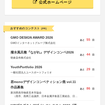
公式ホームページ
おすすめのコンテスト
[PR]
GMO DESIGN AWARD 2026
55
あと
日
GMOインターネットグループ株式会社
撥水風呂敷『ながれ』デザインコンペ2026
44
あと
日
朝倉染布株式会社
YouthPortfolio 2026
29
あと
日
一般社団法人ユースポートフォリオ
若monoデザインコンペティション燕 vol.11
作品募集
86
あと
日
新潟県燕市物産見本市協会
（燕市、燕商工会議所、日本金属洋食器工業組合、日本
金属ハウスウェア工業組合）