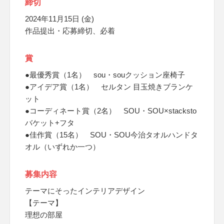
締切
2024年11月15日 (金)
作品提出・応募締切、必着
賞
●最優秀賞（1名） sou・souクッション座椅子
●アイデア賞（1名） セルタン 目玉焼きブランケ
ット
●コーディネート賞（2名） SOU・SOU×stacksto
バケット+フタ
●佳作賞（15名） SOU・SOU今治タオルハンドタ
オル（いずれか一つ）
募集内容
テーマにそったインテリアデザイン
【テーマ】
理想の部屋