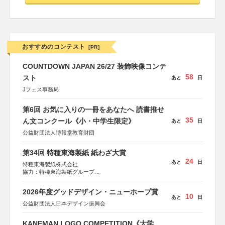
おすすめのコンテスト
[PR]
COUNTDOWN JAPAN 26/27 装飾映像コンテ
58
スト
あと
日
Jフェス事務局
第6回 お気に入りの一冊をあなたへ 読書推せ
35
ん文コンクール《小・中学生限定》
あと
日
公益財団法人博報堂教育財団
第34回 特種東海製紙 紙わざ大賞
24
あと
日
特種東海製紙株式会社
協力：特種東海製紙グループ
特別協賛：静岡県長泉町
2026年度グッドデザイン・ニューホープ賞
10
あと
日
公益財団法人日本デザイン振興会
KANEMAN LOGO COMPETITION《大学