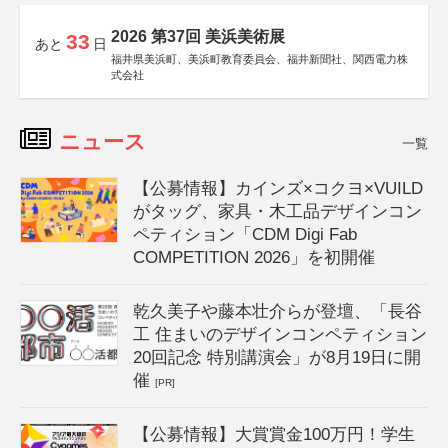
2026 第37回 美浜美術展
33
あと
日
福井県美浜町、美浜町教育委員会、福井新聞社、関西電力株
式会社
ニュース
一覧
【公募情報】カインズ×コクヨ×VUILD
がタッグ、家具・木工品デザインコン
ペティション「CDM Digi Fab
COMPETITION 2026」を初開催
乾久美子や藤本壮介らが登壇、「長谷
工 住まいのデザインコンペティション
20回記念 特別講演会」が8月19日に開
催
[PR]
【公募情報】大賞賞金100万円！学生