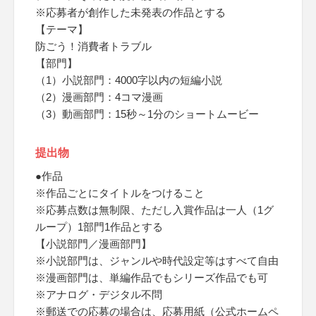
※応募者が創作した未発表の作品とする
【テーマ】
防ごう！消費者トラブル
【部門】
（1）小説部門：4000字以内の短編小説
（2）漫画部門：4コマ漫画
（3）動画部門：15秒～1分のショートムービー
提出物
●作品
※作品ごとにタイトルをつけること
※応募点数は無制限、ただし入賞作品は一人（1グ
ループ）1部門1作品とする
【小説部門／漫画部門】
※小説部門は、ジャンルや時代設定等はすべて自由
※漫画部門は、単編作品でもシリーズ作品でも可
※アナログ・デジタル不問
※郵送での応募の場合は、応募用紙（公式ホームペ