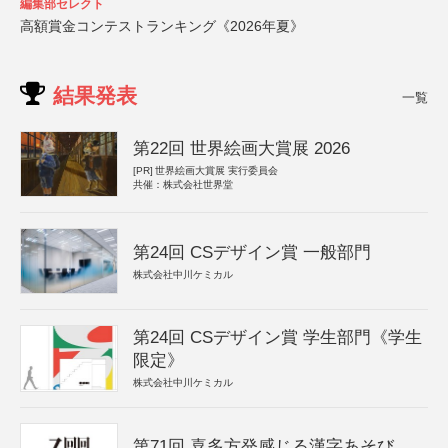
編集部セレクト
高額賞金コンテストランキング《2026年夏》
結果発表
一覧
第22回 世界絵画大賞展 2026
[PR]
世界絵画大賞展 実行委員会
共催：株式会社世界堂
第24回 CSデザイン賞 一般部門
株式会社中川ケミカル
第24回 CSデザイン賞 学生部門《学生
限定》
株式会社中川ケミカル
第71回 喜多方発感じる漢字あそび