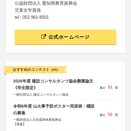
公益財団法人 愛知県教育振興会
児童文学賞係
tel : 052-961-8501
公式ホームページ
おすすめのコンテスト
[PR]
2026年度 建設コンサルタンツ協会懸賞論文
51
《学生限定》
あと
日
一般社団法人 建設コンサルタンツ協会
令和8年度 山火事予防ポスター用原画・標語
の募集
52
あと
日
一般財団法人日本森林林業振興会
【後援】
総務省消防庁、文部科学省、林野庁、全国森林組合連合