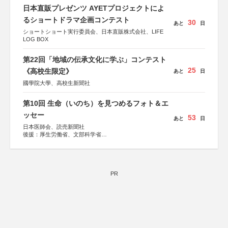
会、森林火災対策協会
日本直販プレゼンツ AYETプロジェクトによ
るショートドラマ企画コンテスト
30
あと
日
ショートショート実行委員会、日本直販株式会社、LIFE
LOG BOX
第22回「地域の伝承文化に学ぶ」コンテスト
25
《高校生限定》
あと
日
國學院大學、高校生新聞社
第10回 生命（いのち）を見つめるフォト＆エ
ッセー
53
あと
日
日本医師会、読売新聞社
後援：厚生労働省、文部科学省
協賛：東京海上日動火災保険株式会社、東京海上日動あん
しん生命保険株式会社
PR